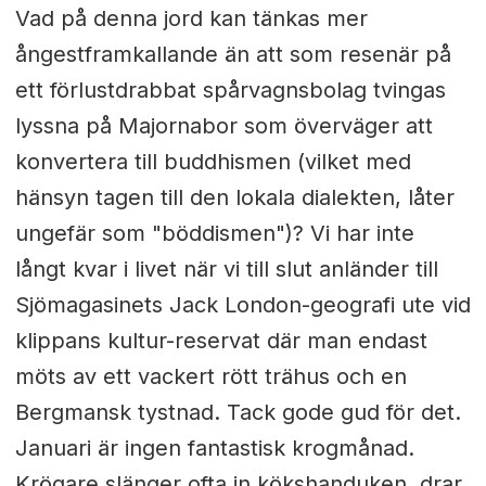
Vad på denna jord kan tänkas mer
ångestframkallande än att som resenär på
ett förlustdrabbat spårvagnsbolag tvingas
lyssna på Majornabor som överväger att
konvertera till buddhismen (vilket med
hänsyn tagen till den lokala dialekten, låter
ungefär som "böddismen")? Vi har inte
långt kvar i livet när vi till slut anländer till
Sjömagasinets Jack London-geografi ute vid
klippans kultur-reservat där man endast
möts av ett vackert rött trähus och en
Bergmansk tystnad. Tack gode gud för det.
Januari är ingen fantastisk krogmånad.
Krögare slänger ofta in kökshanduken, drar