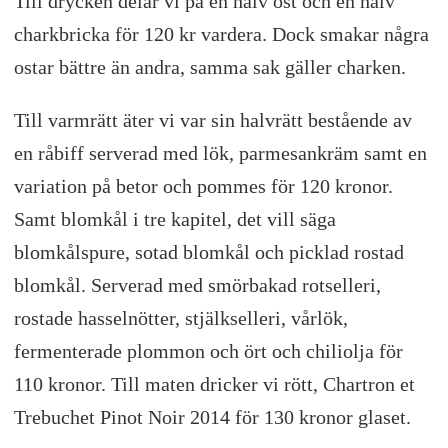
Till drycken delar vi på en halv ost och en halv
charkbricka för 120 kr vardera. Dock smakar några
ostar bättre än andra, samma sak gäller charken.
Till varmrätt äter vi var sin halvrätt bestående av
en råbiff serverad med lök, parmesankräm samt en
variation på betor och pommes för 120 kronor.
Samt blomkål i tre kapitel, det vill säga
blomkålspure, sotad blomkål och picklad rostad
blomkål. Serverad med smörbakad rotselleri,
rostade hasselnötter, stjälkselleri, vårlök,
fermenterade plommon och ört och chiliolja för
110 kronor. Till maten dricker vi rött, Chartron et
Trebuchet Pinot Noir 2014 för 130 kronor glaset.