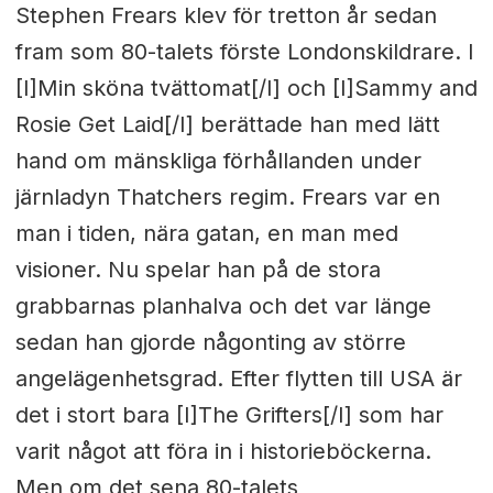
Stephen Frears klev för tretton år sedan
fram som 80-talets förste Londonskildrare. I
[I]Min sköna tvättomat[/I] och [I]Sammy and
Rosie Get Laid[/I] berättade han med lätt
hand om mänskliga förhållanden under
järnladyn Thatchers regim. Frears var en
man i tiden, nära gatan, en man med
visioner. Nu spelar han på de stora
grabbarnas planhalva och det var länge
sedan han gjorde någonting av större
angelägenhetsgrad. Efter flytten till USA är
det i stort bara [I]The Grifters[/I] som har
varit något att föra in i historieböckerna.
Men om det sena 80-talets