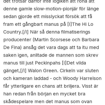
det trotsar därför inte logiken att röna att
denne gamle slow-motion-pionjär för länge
sedan gjorde ett misslyckat försök att få
fram ett gångbart manus på [I]The Hi Lo
Country.[/I] När så denna filmatiserings
producenter (Martin Scorsese och Barbara
De Fina) ansåg det vara dags att ta itu med
saken igen, anlitade de mannen som skrev
manus till just Peckinpahs [I]Det vilda
gänget,[/I] Walon Green. Cirkeln var sluten
och kameran laddad - och Woody Harrelson
får ytterligare en chans att briljera. Visst är
han redan från början en mycket bra
skådespelare men det manus som ovan