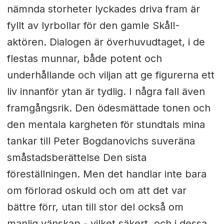
nämnda storheter lyckades driva fram är
fyllt av lyrbollar för den gamle Skål!-
aktören. Dialogen är överhuvudtaget, i de
flestas munnar, både potent och
underhållande och viljan att ge figurerna ett
liv innanför ytan är tydlig. I några fall även
framgångsrik. Den ödesmättade tonen och
den mentala kargheten för stundtals mina
tankar till Peter Bogdanovichs suveräna
småstadsberättelse Den sista
föreställningen. Men det handlar inte bara
om förlorad oskuld och om att det var
bättre förr, utan till stor del också om
manlig vänskap - vilket säkert, och i dessa