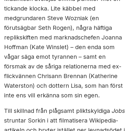
tickande klocka. Lite käbbel med
medgrundaren Steve Wozniak (en
förutsägbar Seth Rogen), några häftiga
replikskiften med marknadschefen Joanna
Hoffman (Kate Winslet) – den enda som
vågar säga emot tyrannen – samt en
försmak av de såriga relationerna med ex-
flickvännen Chrisann Brennan (Katherine
Waterston) och dottern Lisa, som han först
inte ens vill erkänna som sin egen.
Till skillnad från plågsamt pliktskyldiga
Jobs
struntar Sorkin i att filmatisera Wikipedia-
artikeln och bryter istället ner levnadsödet i