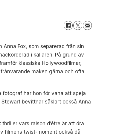
Anna Fox, som separerad från sin
ackorderad i källaren. På grund av
d framför klassiska Hollywoodfilmer,
n frånvarande maken gärna och ofta
 fotograf har hon för vana att speja
m Stewart bevittnar såklart också Anna
hriller vars raison d’être är att dra
t av filmens twist-moment också då