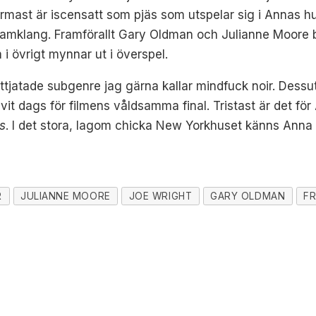
rmast är iscensatt som pjäs som utspelar sig i Annas h
amklang. Framförallt Gary Oldman och Julianne Moore b
 övrigt mynnar ut i överspel.
te uttjatade subgenre jag gärna kallar mindfuck noir. Des
livit dags för filmens våldsamma final. Tristast är det f
s
. I det stora, lagom chicka New Yorkhuset känns Anna
R
JULIANNE MOORE
JOE WRIGHT
GARY OLDMAN
FR