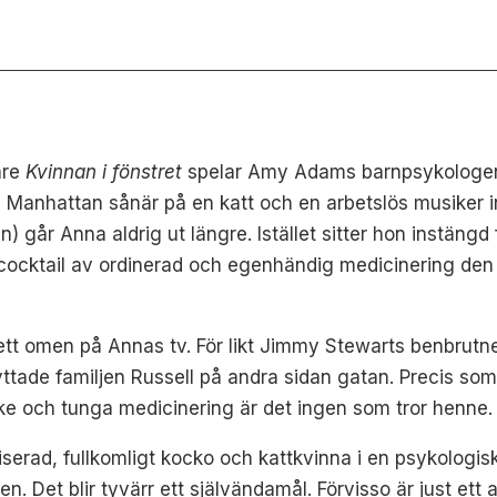
jare
Kvinnan i fönstret
spelar Amy Adams barnpsykologen 
Manhattan sånär på en katt och en arbetslös musiker in
n) går Anna aldrig ut längre. Istället sitter hon instäng
n cocktail av ordinerad och egenhändig medicinering de
ett omen på Annas tv. För likt Jimmy Stewarts benbrutne
lyttade familjen Russell på andra sidan gatan. Precis so
ke och tunga medicinering är det ingen som tror henne.
serad, fullkomligt kocko och kattkvinna i en psykologisk t
n. Det blir tyvärr ett självändamål. Förvisso är just et