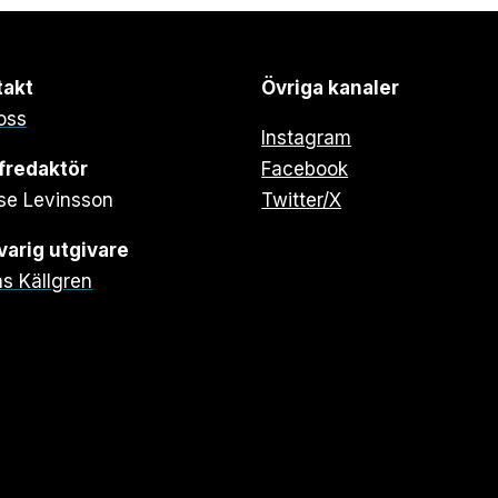
takt
Övriga kanaler
oss
Instagram
fredaktör
Facebook
se Levinsson
Twitter/X
arig utgivare
s Källgren