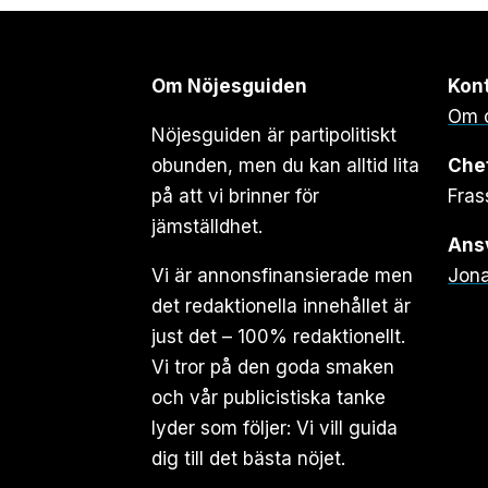
Om Nöjesguiden
Kon
Om 
Nöjesguiden är partipolitiskt
obunden, men du kan alltid lita
Che
på att vi brinner för
Fras
jämställdhet.
Ansv
Vi är annonsfinansierade men
Jona
det redaktionella innehållet är
just det – 100% redaktionellt.
Vi tror på den goda smaken
och vår publicistiska tanke
lyder som följer: Vi vill guida
dig till det bästa nöjet.