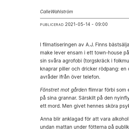
Calle
Wahlström
2021-05-14 - 09:00
PUBLICERAD
I filmatiseringen av A.J. Finns bästsäl
make lever ensam i ett town-house på 
sin svåra agrofobi (torgskräck i folkmu
knaprar piller och dricker rödpang: e
avråder ifrån över telefon.
Fönstret mot gården
flimrar förbi som 
på sina grannar. Särskilt på den nyinf
ett mord. Men givet hennes sköra psy
Anna blir anklagad för att vara alkoholi
undan mattan under fötterna på publike