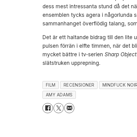
dess mest intressanta stund då det nä
ensemblen tycks agera i någorlunda s
sammanhanget överflödig talang, som i
Det är ett haltande bidrag till den li
pulsen förrän i elfte timmen, när det b
mycket bättre i tv-serien
Sharp Object
slätstruken upprepning.
FILM
RECENSIONER
MINDFUCK NOI
AMY ADAMS