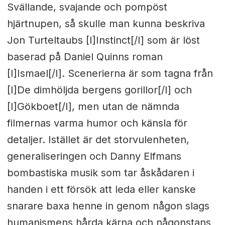
Svällande, svajande och pompöst
hjärtnupen, så skulle man kunna beskriva
Jon Turteltaubs [I]Instinct[/I] som är löst
baserad på Daniel Quinns roman
[I]Ismael[/I]. Scenerierna är som tagna från
[I]De dimhöljda bergens gorillor[/I] och
[I]Gökboet[/I], men utan de nämnda
filmernas varma humor och känsla för
detaljer. Istället är det storvulenheten,
generaliseringen och Danny Elfmans
bombastiska musik som tar åskådaren i
handen i ett försök att leda eller kanske
snarare baxa henne in genom någon slags
humanismens hårda kärna och någonstans