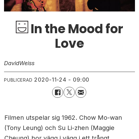
In the Mood for
Love
David
Weiss
2020-11-24 - 09:00
PUBLICERAD
Filmen utspelar sig 1962. Chow Mo-wan
(Tony Leung) och Su Li-zhen (Maggie
Cheung) bor vägg i vägg i ett trångt