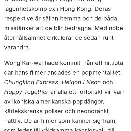
lägenhetskomplex i Hong Kong. Deras
respektive är sällan hemma och de båda
misstänker att de blir bedragna. Med nobel
återhållsamhet cirkulerar de sedan runt
varandra.
Wong Kar-wai hade kommit från ett nittiotal
där hans filmer andades en popmentalitet.
Chungking Express
,
Helgon i Neon
och
Happy Together
är alla ett förföriskt virrvarr
av ikoniska amerikanska popdängor,
kärlekskranka poliser och neondränkt
nattliv. De är filmer som känner sig fram,
som leder till våldsamma känslosvall, till