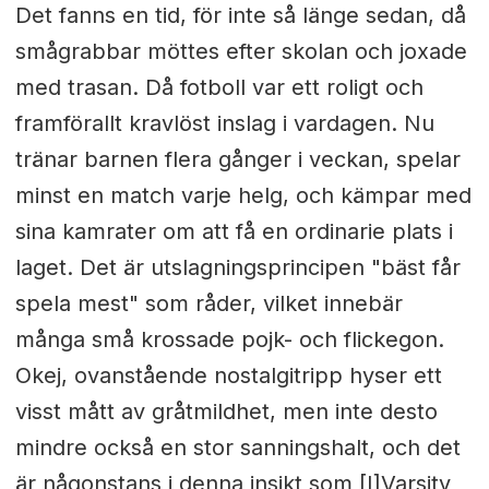
Det fanns en tid, för inte så länge sedan, då
smågrabbar möttes efter skolan och joxade
med trasan. Då fotboll var ett roligt och
framförallt kravlöst inslag i vardagen. Nu
tränar barnen flera gånger i veckan, spelar
minst en match varje helg, och kämpar med
sina kamrater om att få en ordinarie plats i
laget. Det är utslagningsprincipen "bäst får
spela mest" som råder, vilket innebär
många små krossade pojk- och flickegon.
Okej, ovanstående nostalgitripp hyser ett
visst mått av gråtmildhet, men inte desto
mindre också en stor sanningshalt, och det
är någonstans i denna insikt som [I]Varsity