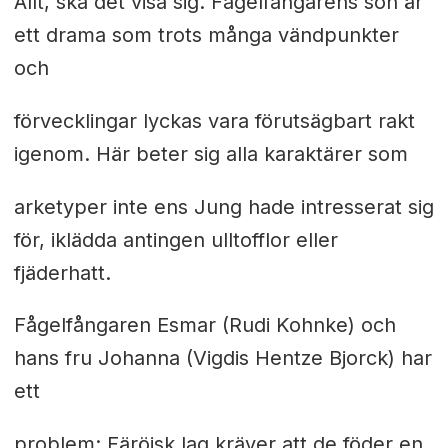
Allt, ska det visa sig. Fågelfångarens son är
ett drama som trots många vändpunkter
och
förvecklingar lyckas vara förutsägbart rakt
igenom. Här beter sig alla karaktärer som
arketyper inte ens Jung hade intresserat sig
för, iklädda antingen ulltofflor eller
fjäderhatt.
Fågelfångaren Esmar (Rudi Kohnke) och
hans fru Johanna (Vigdis Hentze Bjorck) har
ett
problem: Färöisk lag kräver att de föder en