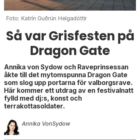
Foto: Katrín Guðrún Helgadóttir
Så var Grisfesten på
Dragon Gate
Annika von Sydow och Raveprinsessan
åkte till det mytomspunna Dragon Gate
som slog upp portarna för valborgsrave.
Här kommer ett utdrag av en festivalnatt
fylld med dj:s, konst och
terrakottasoldater.
Annika Von
Sydow