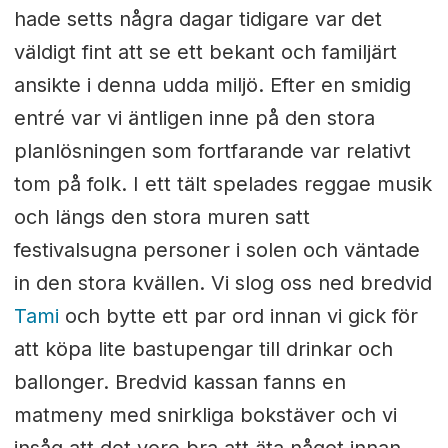
hade setts några dagar tidigare var det
väldigt fint att se ett bekant och familjärt
ansikte i denna udda miljö. Efter en smidig
entré var vi äntligen inne på den stora
planlösningen som fortfarande var relativt
tom på folk. I ett tält spelades reggae musik
och längs den stora muren satt
festivalsugna personer i solen och väntade
in den stora kvällen. Vi slog oss ned bredvid
Tami
och bytte ett par ord innan vi gick för
att köpa lite bastupengar till drinkar och
ballonger. Bredvid kassan fanns en
matmeny med snirkliga bokstäver och vi
insåg att det vore bra att äta något innan