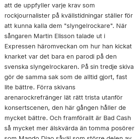
att de uppfyller varje krav som
rockjournalister på kvällstidningar ställer för
att kunna kalla dem "slyngelrockare". När
sångaren Martin Elisson talade ut i
Expressen häromveckan om hur han kickat
knarket var det bara en parodi på den
svenska slyngelrockaren. På sin tredje skiva
gör de samma sak som de alltid gjort, fast
lite bättre. Förra skivans
arenarockrefränger lät rätt trista utanför
konsertscenen, den här gången håller de
mycket bättre. Och framförallt är Bad Cash
så mycket mer älskvärda än tomma posörer
som Mando Diao såväl som större delen av