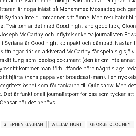
n det är faktiskt mindre folkligt. Faktum är att Gaghan ris
att tittaren är noga inläst på Mohammed Mossadeq och g
t Syriana inte dummar ner sitt ämne. Men resultatet blir
e. Tvärtom är det med Good night and good luck, Cloone
Joseph McCarthy och inflytelserike tv-journalisten Edwa
et i Syriana är Good night kompakt och dämpad. Nästan h
i sittningar där en arkiverad McCarthy får spela sig själv
rskilt tung som ideologidokument (den är om inte annat fö
ymsnitt kommer man förbluffande nära något slags redak
sitt hjärta (hans pappa var broadcast-man). I en nyckel
ntegritetslöshet som för tankarna till Quiz show. Men det
Det är funktionell journalistporr för oss som tycker att 
 Ceasar när det behövs.
STEPHEN GAGHAN
WILLIAM HURT
GEORGE CLOONEY