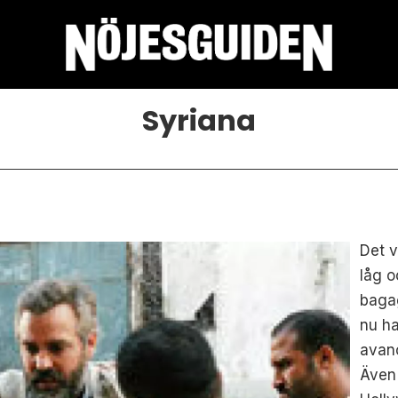
Syriana
Det v
låg o
bagag
nu h
avanc
Även 