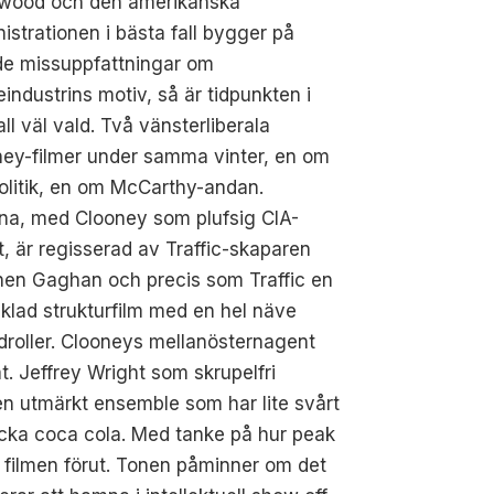
ywood och den amerikanska
istrationen i bästa fall bygger på
de missuppfattningar om
industrins motiv, så är tidpunkten i
fall väl vald. Två vänsterliberala
ney-filmer under samma vinter, en om
olitik, en om McCarthy-andan.
na, med Clooney som plufsig CIA-
, är regisserad av Traffic-skaparen
hen Gaghan och precis som Traffic en
klad strukturfilm med en hel näve
roller. Clooneys mellanösternagent
 Jeffrey Wright som skrupelfri
n utmärkt ensemble som har lite svårt
ricka coca cola. Med tanke på hur peak
är filmen förut. Tonen påminner om det