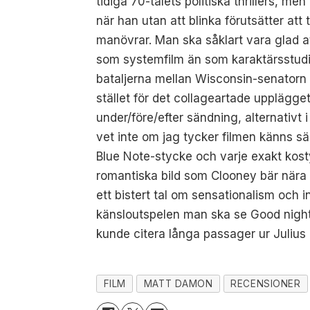
tidiga 70-talets politiska thrillers, me
när han utan att blinka förutsätter 
manövrar. Man ska såklart vara glad at
som systemfilm än som karaktärsstudi
bataljerna mellan Wisconsin-senatorn 
stället för det collageartade upplägg
under/före/efter sändning, alternativt 
vet inte om jag tycker filmen känns sä
Blue Note-stycke och varje exakt kost
romantiska bild som Clooney bär nära 
ett bistert tal om sensationalism och i
känsloutspelen man ska se Good night. 
kunde citera långa passager ur Julius
FILM
MATT DAMON
RECENSIONER