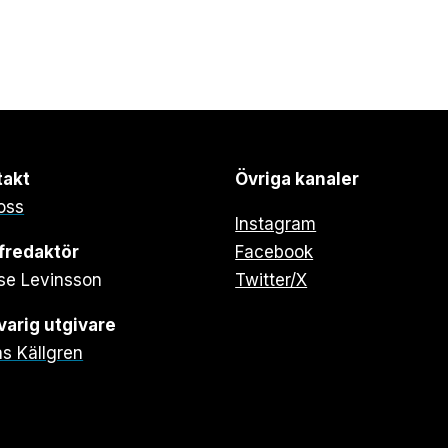
takt
Övriga kanaler
oss
Instagram
fredaktör
Facebook
se Levinsson
Twitter/X
arig utgivare
s Källgren