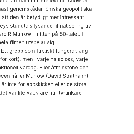
kerar att hamna i intellektuell show off
enast genomskådar lömska geopolitiska
 att den är betydligt mer intressant
ys stundtals lysande filmatisering av
rd R Murrow i mitten på 50-talet. I
ela filmen utspelar sig
. Ett grepp som faktiskt fungerar. Jag
r kort), men i varje halsbloss, varje
tionell vardag. Eller åtminstone den
scen håller Murrow (David Strathairn)
 är inte för eposkicken eller de stora
det var lite vackrare när tv-ankare