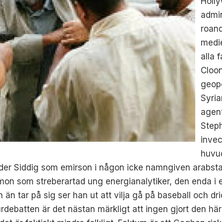
Holl
admin
roan
medie
alla 
Cloo
geop
Syria
agent
Step
invec
huvud
er Siddig som emirson i någon icke namngiven arabstat.
n som streberartad ung energianalytiker, den enda i e
 än tar på sig ser han ut att vilja gå på baseball och d
turdebatten är det nästan märkligt att ingen gjort den h