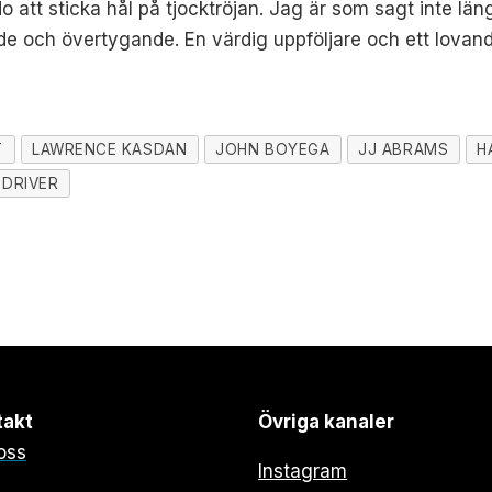
 att sticka hål på tjocktröjan. Jag är som sagt inte lä
nde och övertygande. En värdig uppföljare och ett lovand
T
LAWRENCE KASDAN
JOHN BOYEGA
JJ ABRAMS
H
DRIVER
takt
Övriga kanaler
oss
Instagram