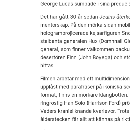
George Lucas sumpade i sina prequels
Det har gått 30 år sedan
Jedins återk
mentorskap. På den mörka sidan mobilis
hologramprojicerade kejsarfiguren Sno
stelbenta generalen Hux (Domhnall Gle
general, som finner välkommen backup
desertören Finn (John Boyega) och stö
hittas.
Filmen arbetar med ett multidimensionel
upplåst med parafraser på ikoniska sce
format, finns en mörkare klangbotten
ringrostig Han Solo (Harrison Ford) prö
Vaders kranieliknande kvarlevor. Trots 
ålderstecken får allt att kännas på ri