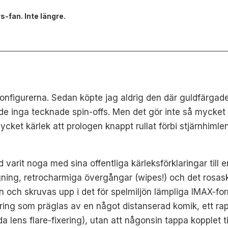
s-fan. Inte längre.
ionfigurerna. Sedan köpte jag aldrig den där guldfärgad
öljde inga tecknade spin-offs. Men det gör inte så mycke
ket kärlek att prologen knappt rullat förbi stjärnhimlen
id varit noga med sina offentliga kärleksförklaringar till 
ggning, retrocharmiga övergångar (wipes!) och det rosas
in och skruvas upp i det för spelmiljön lämpliga IMAX-fo
ering som präglas av en något distanserad komik, ett ra
lens flare-fixering), utan att någonsin tappa kopplet till