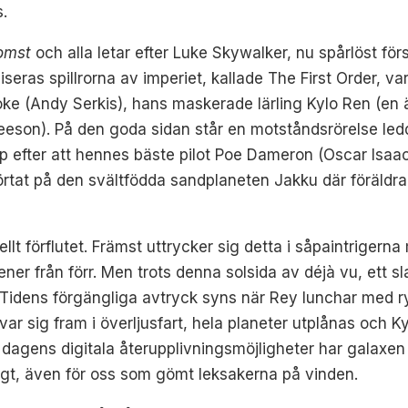
.
omst
och alla letar efter Luke Skywalker, nu spårlöst för
eras spillrorna av imperiet, kallade The First Order, v
ke (Andy Serkis), hans maskerade lärling Kylo Ren (en 
eson). På den goda sidan står en motståndsrörelse ledd
 efter att hennes bäste pilot Poe Dameron (Oscar Isaac
rtat på den svältfödda sandplaneten Jakku där föräldra
lt förflutet. Främst uttrycker sig detta i såpaintrigern
ner från förr. Men trots denna solsida av déjà vu, ett 
. Tidens förgängliga avtryck syns när Rey lunchar med 
var sig fram i överljusfart, hela planeter utplånas och K
dagens digitala återupplivningsmöjligheter har galaxen al
ktigt, även för oss som gömt leksakerna på vinden.