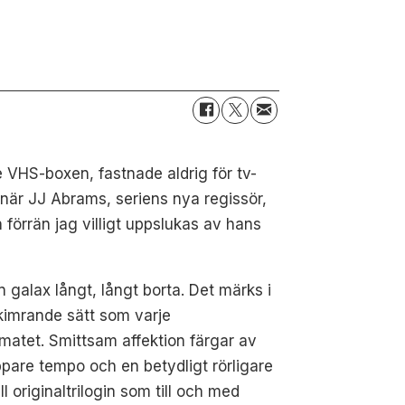
e VHS-boxen, fastnade aldrig för tv-
t när JJ Abrams, seriens nya regissör,
 förrän jag villigt uppslukas av hans
en galax långt, långt borta. Det märks i
kimrande sätt som varje
rmatet. Smittsam affektion färgar av
ppare tempo och en betydligt rörligare
 originaltrilogin som till och med