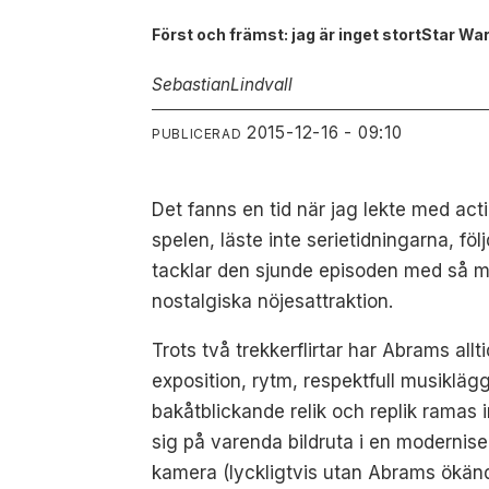
Först och främst: jag är inget stortStar War
Sebastian
Lindvall
2015-12-16 - 09:10
PUBLICERAD
Det fanns en tid när jag lekte med act
spelen, läste inte serietidningarna, f
tacklar den sjunde episoden med så myc
nostalgiska nöjesattraktion.
Trots två trekkerflirtar har Abrams allt
exposition, rytm, respektfull musiklä
bakåtblickande relik och replik ramas 
sig på varenda bildruta i en modernis
kamera (lyckligtvis utan Abrams ökända 