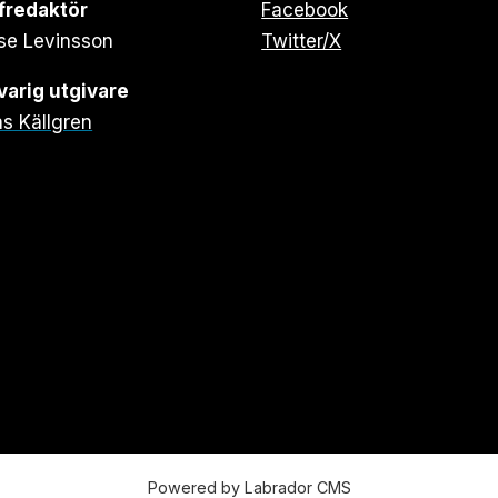
fredaktör
Facebook
se Levinsson
Twitter/X
arig utgivare
s Källgren
Powered by Labrador CMS