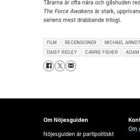
Tårarna är ofta nära och gåshuden redo
The Force Awakens
är stark, uppriva
seriens mest drabbande trilogi.
FILM
RECENSIONER
MICHAEL ARND
DAISY RIDLEY
CARRIE FISHER
ADAM 
Om Nöjesguiden
Kon
Om 
Nöjesguiden är partipolitiskt