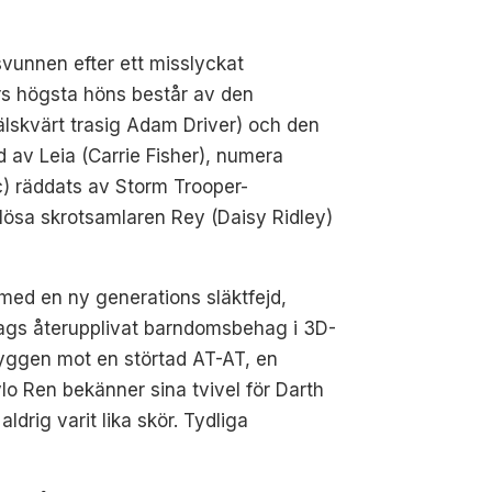
svunnen efter ett misslyckat
ars högsta höns består av den
älskvärt trasig Adam Driver) och den
 av Leia (Carrie Fisher), numera
) räddats av Storm Trooper-
lösa skrotsamlaren Rey (Daisy Ridley)
a med en ny generations släktfejd,
slags återupplivat barndomsbehag i 3D-
ryggen mot en störtad AT-AT, en
ylo Ren bekänner sina tvivel för Darth
drig varit lika skör. Tydliga