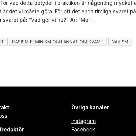
. För vad detta betyder i praktiken är någonting mycket en
et är det vi måste göra. För att det enda rimliga svaret 
a svaret på: "Vad gör vi nu?" Är: "Mer".
ET
RASISM FEMINISM OCH ANNAT OBEKVÄMT
NAZISM
takt
Övriga kanaler
oss
Instagram
fredaktör
Facebook