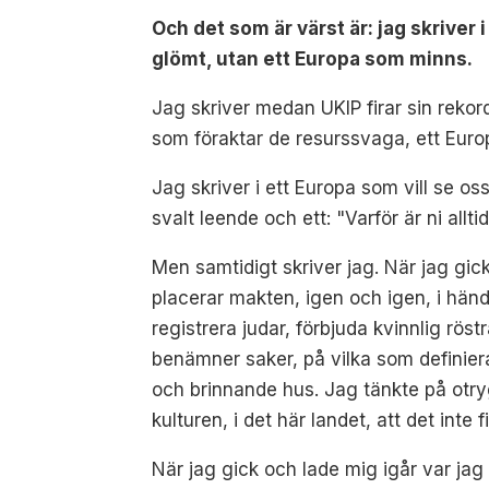
Och det som är värst är: jag skriver 
glömt, utan ett Europa som minns.
Jag skriver medan UKIP firar sin rekordv
som föraktar de resurssvaga, ett Euro
Jag skriver i ett Europa som vill se o
svalt leende och ett: "Varför är ni allt
Men samtidigt skriver jag. När jag gick
placerar makten, igen och igen, i hä
registrera judar, förbjuda kvinnlig rös
benämner saker, på vilka som definie
och brinnande hus. Jag tänkte på otrygg
kulturen, i det här landet, att det int
När jag gick och lade mig igår var jag 