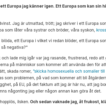
i ett Europa jag känner igen
.
Ett Europa som kan sin hi
inst. Jag är utmattad, trött; jag skriver i ett Europa som 
pa som låter våra systrar och bröder, våra syskon,
kross
ss blöda, ett Europa i vilket vi redan blöder, ett Europa
id så negativa?"
 och lade mig igår var jag rasande, frustrerad, redo att g
nderna på människor som kommer att använda den för att
trätt, skada romer,
”skicka homosexuella och somalier till
ras som problemen, på vad som kommer att bli åtgärder
het, på EU, på det faktum att jag är här nu, att jag bor
e finns någonting jag eller någon annan kan göra åt det.
hopplös, ilsken.
Och sedan vaknade jag, åt frukost, kl