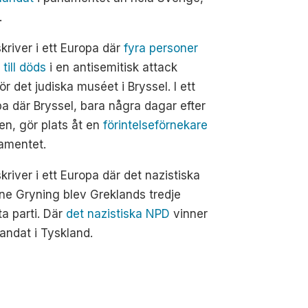
.
kriver i ett Europa där
fyra personer
 till döds
i en antisemitisk attack
ör det judiska muséet i Bryssel. I ett
a där Bryssel, bara några dagar efter
n, gör plats åt en
förintelseförnekare
lamentet.
kriver i ett Europa där det nazistiska
ne Gryning blev Greklands tredje
ta parti. Där
det nazistiska NPD
vinner
andat i Tyskland.