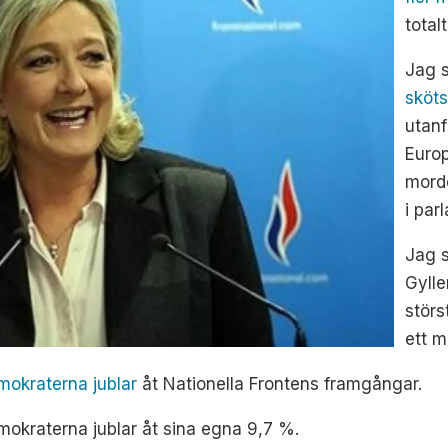
totalt
Jag s
sköts
utanf
Europ
morde
i par
Jag s
Gylle
störs
ett m
okraterna jublar
åt Nationella Frontens framgångar.
mokraterna jublar åt sina egna 9,7 %.