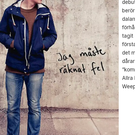
debut
berö
dalar
förhå
tagit
först
det m
dåra
”komm
Allr
Weep