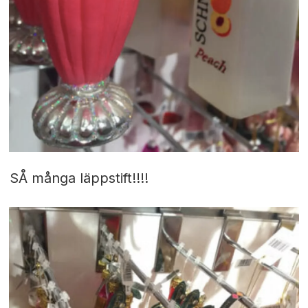
SÅ många läppstift!!!!