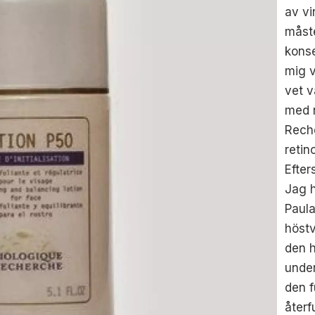
av vi
måste
konse
mig v
vet v
med n
Reche
retin
Efter
Jag h
Paula
höst
den h
under
den f
återf