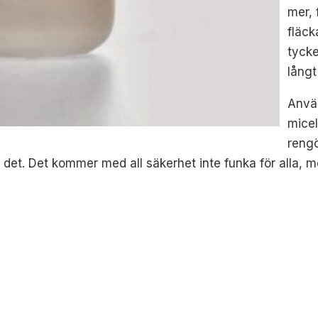
mer,
fläck
tycke
långt
Använ
micel
rengö
in det. Det kommer med all säkerhet inte funka för alla, m