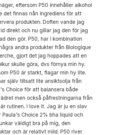
näger, eftersom P50 innehåller alkohol
 det finnas nån ingrediens för att
rvera produkten. Doften vande jag
id direkt och nu gillar jag den för jag
ad den gör. P50, har i kombination
ågra andra produkter från Biologique
rche, gjort det jag hoppades att en
olkur skulle göra, dvs förnya min hy.
som P50 är starkt, flagar min hy lite.
ar själv tillsatt lite ansiktsolja från
's Choice för att balansera både
vädret men också påfrestningarna från
är rutinen. I love it. Jag är ju en slav
 Paula's Choice 2% bha liquid och
unkar väldigt bra på mig, den
uktar och är relativt mild. P50 river