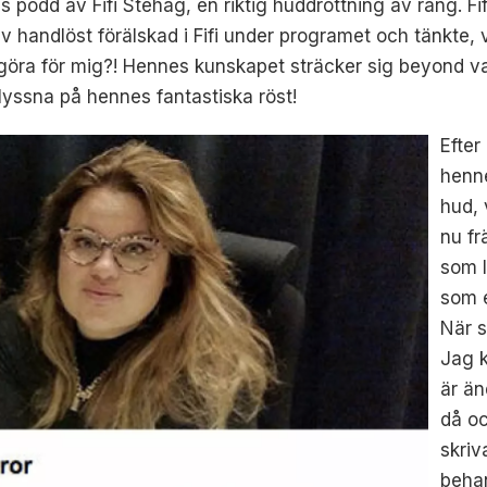
s podd av Fifi Stehag, en riktig huddrottning av rang. Fif
blev handlöst förälskad i Fifi under programet och tänkte
n göra för mig?! Hennes kunskapet sträcker sig beyond 
lyssna på hennes fantastiska röst!
Efter
henne
hud, 
nu fr
som l
som 
När s
Jag k
är än
då oc
skriv
behan