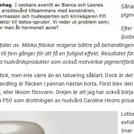
Såhär
pigme
Efter
ljusb
en faller av. Mörka fläckar reagerar bättre på behandlingen 
ill fem gånger för att få en fullgod effekt. Resultatet 
ka hudvårdsprodukter som också motverkar pigmentförän
ick, men inte värre än en tatuering såklart. Dock är det i
handling är fläcken i pannan nästan borta. Först blev 
, eller liksom försvann. Grejen är att jag har också bö
50 som drottningen av hudvård Caroline Hirons prisar t
Lotio
exfol
(mer 