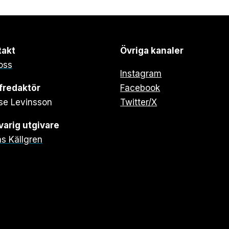
takt
Övriga kanaler
oss
Instagram
fredaktör
Facebook
se Levinsson
Twitter/X
arig utgivare
s Källgren