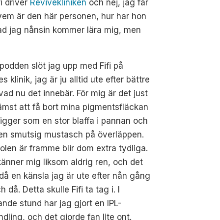
i driver
Revivekliniken
och nej, jag får
, vem är den här personen, hur har hon
vad jag nånsin kommer lära mig, men
 podden slöt jag upp med Fifi på
s klinik, jag är ju alltid ute efter bättre
vad nu det innebär. För mig är det just
ämst att få bort mina pigmentsfläckan
igger som en stor blaffa i pannan och
en smutsig mustasch på överläppen.
olen är framme blir dom extra tydliga.
änner mig liksom aldrig ren, och det
då en känsla jag är ute efter nån gång
h då. Detta skulle Fifi ta tag i. I
ande stund har jag gjort en IPL-
dling, och det gjorde fan lite ont.