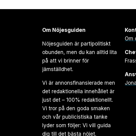
Om Nöjesguiden
Kon
Om 
Nöjesguiden är partipolitiskt
obunden, men du kan alltid lita
Che
på att vi brinner för
Fras
jämställdhet.
Ansv
Vi är annonsfinansierade men
Jona
det redaktionella innehållet är
just det – 100% redaktionellt.
Vi tror på den goda smaken
och vår publicistiska tanke
lyder som följer: Vi vill guida
dig till det bästa nöjet.