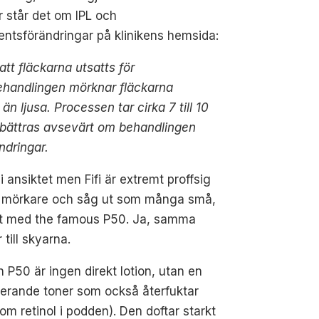
 står det om IPL och
ntsförändringar på klinikens hemsida:
 att fläckarna utsatts för
ehandlingen mörknar fläckarna
än ljusa. Processen tar cirka 7 till 10
förbättras avsevärt om behandlingen
dringar.
 ansiktet men Fifi är extremt proffsig
den mörkare och såg ut som många små,
rjat med the famous P50. Ja, samma
ill skyarna.
n P50 är ingen direkt lotion, utan en
ierande toner som också återfuktar
om retinol i podden). Den doftar starkt