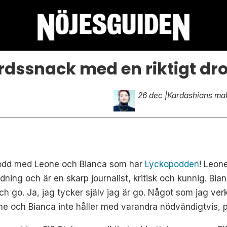
dssnack med en riktigt dro
26 dec |
Kardashians ma
 podd med Leone och Bianca som har
Lyckopodden
! Leone
dning och är en skarp journalist, kritisk och kunnig. Bi
ch go. Ja, jag tycker själv jag är go. Något som jag v
ne och Bianca inte håller med varandra nödvändigtvis, på