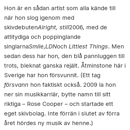
Hon är en sådan artist som alla kände till
när hon slog igenom med
skivdebuten
Alright, still
2006, med de
attitydiga och poppinglande
singlarna
Smile
,
LDN
och
Littlest Things
. Men
sedan dess har hon, den blå pannluggen till
trots, bleknat ganska rejält. Åtminstone här i
Sverige har hon försvunnit. (Ett tag
försvann
hon faktiskt också. 2009 la hon
ner sin musikkarriär, bytte namn till sitt
riktiga – Rose Cooper – och startade ett
eget skivbolag. Inte förrän i slutet av förra
året hördes ny musik av henne.)