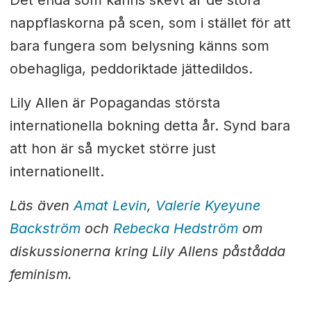
Det enda som känns skevt är de stora
nappflaskorna på scen, som i stället för att
bara fungera som belysning känns som
obehagliga, peddoriktade jättedildos.
Lily Allen är Popagandas största
internationella bokning detta år. Synd bara
att hon är så mycket större just
internationellt.
Läs även
Amat Levin
,
Valerie Kyeyune
Backström
och
Rebecka Hedström
om
diskussionerna kring Lily Allens påstådda
feminism.