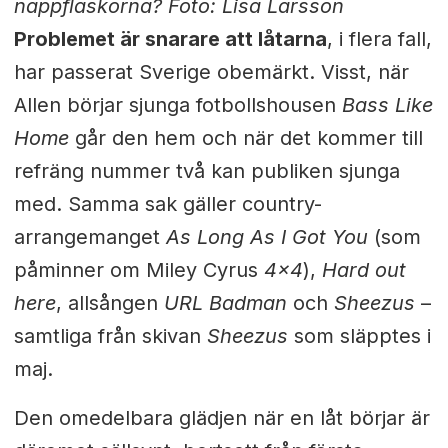
nappflaskorna? Foto: Lisa Larsson
Problemet är snarare att låtarna
, i flera fall,
har passerat Sverige obemärkt. Visst, när
Allen börjar sjunga fotbollshousen
Bass Like
Home
går den hem och när det kommer till
refräng nummer två kan publiken sjunga
med. Samma sak gäller country-
arrangemanget
As Long As I Got You
(som
påminner om Miley Cyrus
4x4
),
Hard out
here
, allsången
URL Badman
och
Sheezus
–
samtliga från skivan
Sheezus
som släpptes i
maj.
Den omedelbara glädjen när en låt börjar är