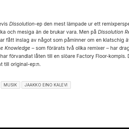
evis
Dissolution
-ep den mest lämpade ur ett remixperspek
ska och mesiga än de brukar vara. Men på
Dissolution 
ar fått inslag av något som påminner om en klatschig 
ute Knowledge
– som förärats två olika remixer – har dra
 förvandlat låten till en slöare Factory Floor-kompis. 
till original-ep:n.
MUSIK
JAAKKO EINO KALEVI