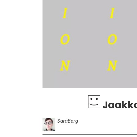
Jaakko 
Sara
Berg