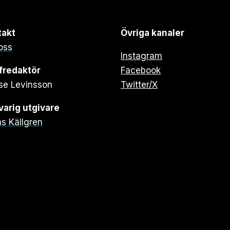
takt
Övriga kanaler
oss
Instagram
fredaktör
Facebook
se Levinsson
Twitter/X
arig utgivare
s Källgren