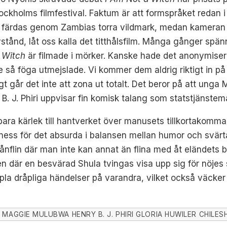
ckholms filmfestival. Faktum är att formspråket redan i f
 färdas genom Zambias torra vildmark, medan kameran lä
tånd, låt oss kalla det titthålsfilm. Många gånger spä
 Witch
är filmade i mörker. Kanske hade det anonymiser
 så föga utmejslade. Vi kommer dem aldrig riktigt in på l
t går det inte att zona ut totalt. Det beror på att unga 
. J. Phiri uppvisar fin komisk talang som statstjänstem
ara kärlek till hantverket över manusets tillkortakomm
 finess för det absurda i balansen mellan humor och svär
ånflin där man inte kan annat än flina med åt eländets b
 där en besvärad Shula tvingas visa upp sig för nöjes sku
apla dråpliga händelser på varandra, vilket också väcker 
MAGGIE MULUBWA HENRY B. J. PHIRI GLORIA HUWILER CHIL