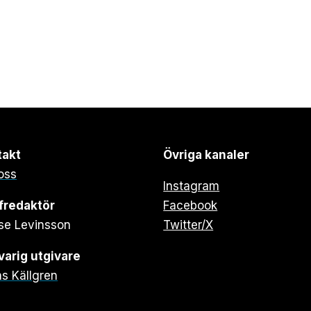
takt
Övriga kanaler
oss
Instagram
fredaktör
Facebook
se Levinsson
Twitter/X
arig utgivare
s Källgren