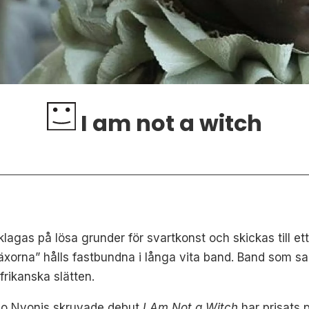
I am not a witch
gas på lösa grunder för svartkonst och skickas till ett h
xorna” hålls fastbundna i långa vita band. Band som sam
frikanska slätten.
no Nyonis skruvade debut
I Am Not a Witch
har prisats p