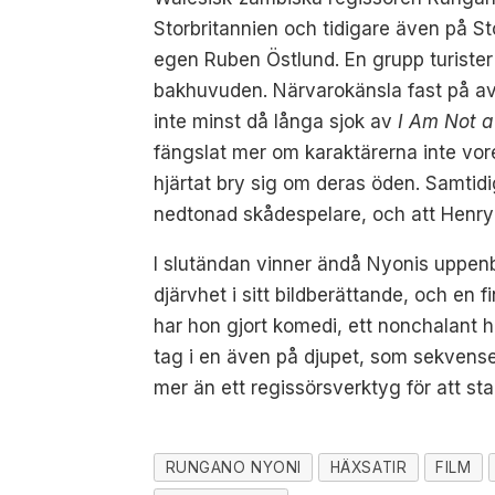
Storbritannien och tidigare även på Sto
egen Ruben Östlund. En grupp turister
bakhuvuden. Närvarokänsla fast på avs
inte minst då långa sjok av
I Am Not a
fängslat mer om karaktärerna inte vore
hjärtat bry sig om deras öden. Samtidig
nedtonad skådespelare, och att Henry B
I slutändan vinner ändå Nyonis uppenb
djärvhet i sitt bildberättande, och en
har hon gjort komedi, ett nonchalant h
tag i en även på djupet, som sekvensen
mer än ett regissörsverktyg för att st
RUNGANO NYONI
HÄXSATIR
FILM