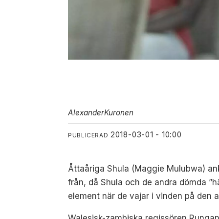
Alexander
Kuronen
2018-03-01 - 10:00
PUBLICERAD
Åttaåriga Shula (Maggie Mulubwa) ankla
från, då Shula och de andra dömda ”hä
element när de vajar i vinden på den a
Walesisk-zambiska regissören Runga