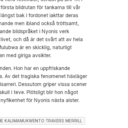
örsta bildrutan för tankarna till vår
ngst bak i fordonet iakttar deras
nnande men ibland också tröttsamt,
ande bildspråket i Nyonis verk
ivet, och då är det svårt att av hela
Mulubwa är en skicklig, naturligt
an med giriga avsikter.
anden. Hon har en uppfriskande
ta. Av det tragiska fenomenet häxläger
isarreri. Dessutom griper vissa scener
ll i teve. Plötsligt blir hon något
nyfikenhet för Nyonis nästa alster.
ESHE KALIMAMUKWENTO TRAVERS MERRILL