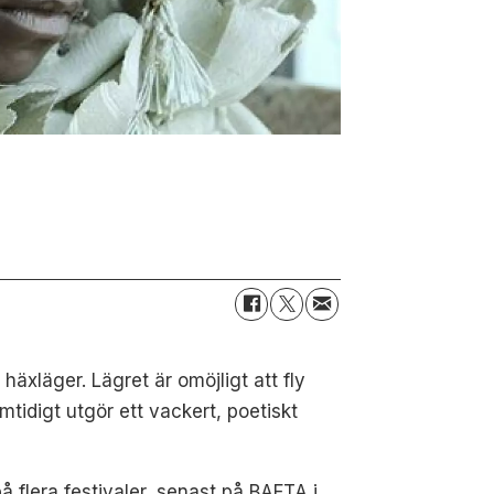
äxläger. Lägret är omöjligt att fly
tidigt utgör ett vackert, poetiskt
å flera festivaler, senast på BAFTA i