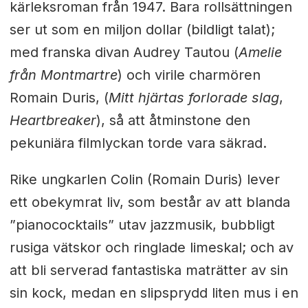
kärleksroman från 1947.
Bara rollsättningen
ser ut som en miljon dollar (bildligt talat);
med franska divan Audrey Tautou (
Amelie
från Montmartre
) och virile charmören
Romain Duris, (
Mitt hjärtas forlorade slag
,
Heartbreaker
), så att åtminstone den
pekuniära filmlyckan torde vara säkrad.
Rike ungkarlen Colin (Romain Duris) lever
ett obekymrat liv, som består av att blanda
”pianococktails” utav jazzmusik, bubbligt
rusiga vätskor och ringlade limeskal; och av
att bli serverad fantastiska maträtter av sin
sin kock, medan en slipsprydd liten mus i en