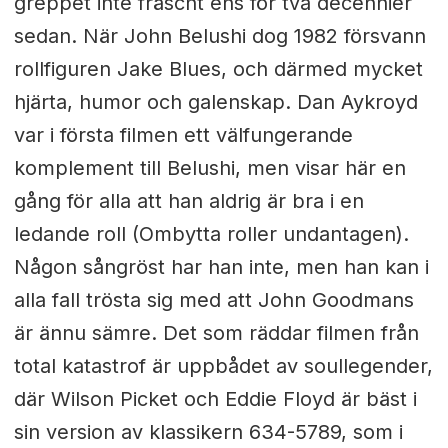
greppet inte fräscht ens för två decennier
sedan. När John Belushi dog 1982 försvann
rollfiguren Jake Blues, och därmed mycket
hjärta, humor och galenskap. Dan Aykroyd
var i första filmen ett välfungerande
komplement till Belushi, men visar här en
gång för alla att han aldrig är bra i en
ledande roll (Ombytta roller undantagen).
Någon sångröst har han inte, men han kan i
alla fall trösta sig med att John Goodmans
är ännu sämre. Det som räddar filmen från
total katastrof är uppbådet av soullegender,
där Wilson Picket och Eddie Floyd är bäst i
sin version av klassikern 634-5789, som i