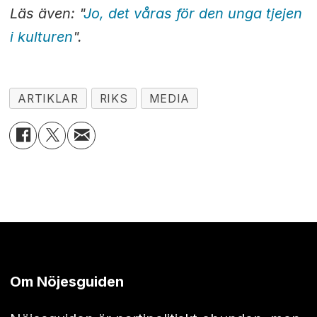
Läs även: "
Jo, det våras för den unga tjejen
i kulturen
".
ARTIKLAR
RIKS
MEDIA
Om Nöjesguiden