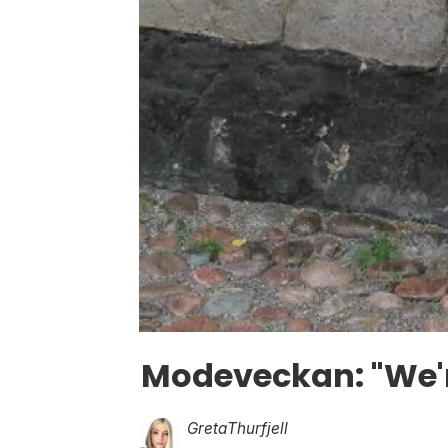
Modeveckan: "We'r
Greta
Thurfjell