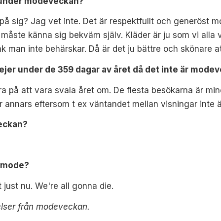
ig under modeveckan?
å sig? Jag vet inte. Det är respektfullt och generöst mo
måste känna sig bekväm själv. Kläder är ju som vi alla v
k man inte behärskar. Då är det ju bättre och skönare 
ejer under de 359 dagar av året då det inte är mode
bra på att vara svala året om. De flesta besökarna är m
r annars eftersom t ex väntandet mellan visningar inte ä
veckan?
t mode?
 just nu. We're all gonna die.
lser från modeveckan.