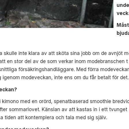
unde
veck
Måst
bjuda
a skulle inte klara av att sköta sina jobb om de avnjöt
 att en stor del av de som verkar inom modebranschen t 
ittliga försäkringshandläggare. Med förra modeveckans 
igenom modeveckan, inte ens om du får betalt för det.
veckan?
n i kimono med en orörd, spenatbaserad smoothie bredv
efter sommarlovet. Känslan av att kastas in i ett tvung
inna tiden att kontemplera och tala med sig själv.