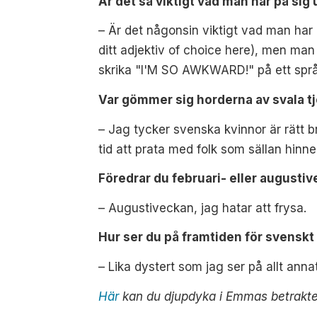
Är det så viktigt vad man har på s
– Är det någonsin viktigt vad man har p
ditt adjektiv of choice here), men man 
skrika "I'M SO AWKWARD!" på ett språ
Var gömmer sig horderna av svala tj
– Jag tycker svenska kvinnor är rätt 
tid att prata med folk som sällan hinne
Föredrar du februari- eller augusti
– Augustiveckan, jag hatar att frysa.
Hur ser du på framtiden för svensk
– Lika dystert som jag ser på allt annat
Här
kan du djupdyka i Emmas betrakte