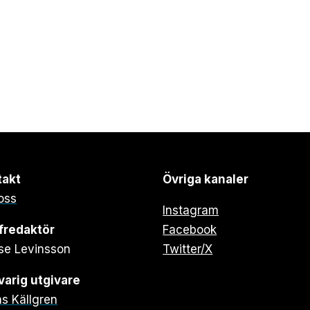
takt
Övriga kanaler
oss
Instagram
fredaktör
Facebook
se Levinsson
Twitter/X
arig utgivare
s Källgren