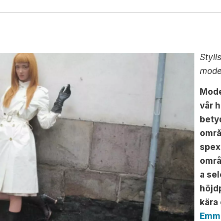
Styli
mode
Mode
vår 
betyd
områ
spexi
områ
a se
höjdp
kära
Emma