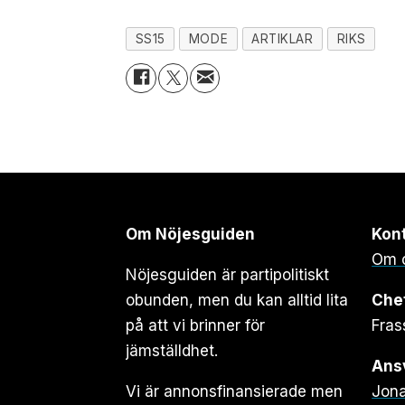
SS15
MODE
ARTIKLAR
RIKS
Om Nöjesguiden
Kon
Om 
Nöjesguiden är partipolitiskt
obunden, men du kan alltid lita
Che
på att vi brinner för
Fras
jämställdhet.
Ansv
Vi är annonsfinansierade men
Jona