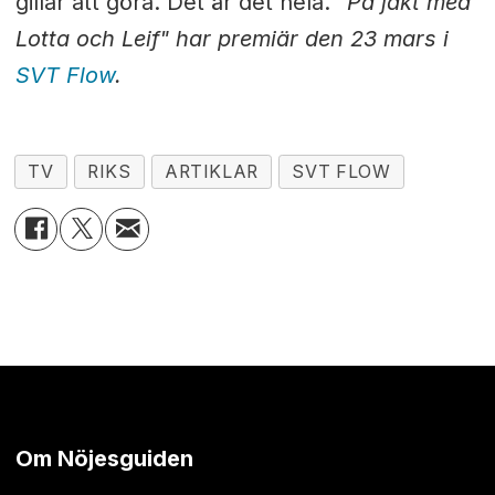
gillar att göra. Det är det hela.
"På jakt med
Lotta och Leif" har premiär den 23 mars i
SVT Flow
.
TV
RIKS
ARTIKLAR
SVT FLOW
Om Nöjesguiden