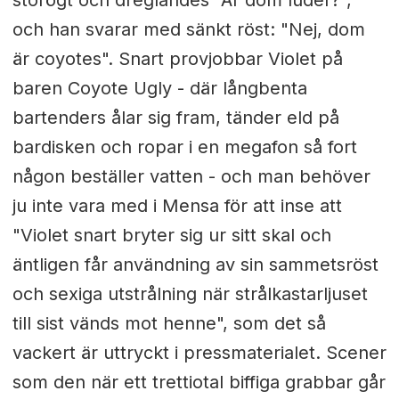
storögt och dreglandes "Är dom luder?",
och han svarar med sänkt röst: "Nej, dom
är coyotes". Snart provjobbar Violet på
baren Coyote Ugly - där långbenta
bartenders ålar sig fram, tänder eld på
bardisken och ropar i en megafon så fort
någon beställer vatten - och man behöver
ju inte vara med i Mensa för att inse att
"Violet snart bryter sig ur sitt skal och
äntligen får användning av sin sammetsröst
och sexiga utstrålning när strålkastarljuset
till sist vänds mot henne", som det så
vackert är uttryckt i pressmaterialet. Scener
som den när ett trettiotal biffiga grabbar går