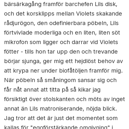
bärsärkagång framför barchefen Lils disk,
och det korsklipps mellan Violets skakande
rådjurögon, den odefinierbara pöbeln, Lils
förtvivlade moderliga och en liten, liten söt
mikrofon som ligger och darrar vid Violets
fötter - tills hon tar upp den och trevande
börjar sjunga, ger mig ett hejdlöst behov av
att krypa ner under biofåtöljen framför mig.
När pöbeln så småningom sansar sig och
får nåt annat att titta på så kikar jag
försiktigt över stolskanten och möts av inget
annat än Lils matroniserande, nöjda blick.
Jag tror att det är just det momentet som
kallas för "egoförstärkande omgivning" i