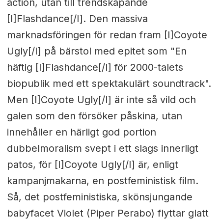
action, utan till trendskapande
[I]Flashdance[/I]. Den massiva
marknadsföringen för redan fram [I]Coyote
Ugly[/I] på bärstol med epitet som "En
häftig [I]Flashdance[/I] för 2000-talets
biopublik med ett spektakulärt soundtrack".
Men [I]Coyote Ugly[/I] är inte så vild och
galen som den försöker påskina, utan
innehåller en härligt god portion
dubbelmoralism svept i ett slags innerligt
patos, för [I]Coyote Ugly[/I] är, enligt
kampanjmakarna, en postfeministisk film.
Så, det postfeministiska, skönsjungande
babyfacet Violet (Piper Perabo) flyttar glatt