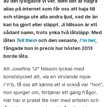
av det lyxigaste vi vet. Men det är några
alias på internet som får oss att haja till
och stänga ute alla andra ljud, vad de än
kan ha gjort eller släppt. Ji Nilsson är ett
sådant namn, trots ynka två låtsläpp. Med
låten
Tell them
och den senaste,
I'm her
,
fångade hon in precis hur hösten 2013
borde låta.
Att Josefina "Ji" Nilsson lyckas med
konststycket att, via en virvlande mjuk-
r'n'b, få oss att känna att vi också var "hon",
hon sjunger om, förtjänar ett gäng frågor.
Här har vi pratat lite mer med artisten och