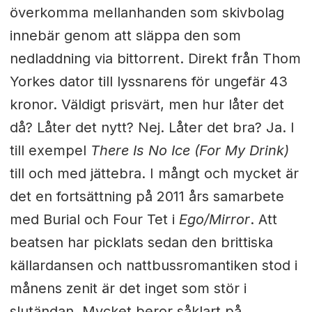
överkomma mellanhanden som skivbolag
innebär genom att släppa den som
nedladdning via bittorrent. Direkt från Thom
Yorkes dator till lyssnarens för ungefär 43
kronor. Väldigt prisvärt, men hur låter det
då? Låter det nytt? Nej. Låter det bra? Ja. I
till exempel
There Is No Ice (For My Drink)
till och med jättebra. I mångt och mycket är
det en fortsättning på 2011 års samarbete
med Burial och Four Tet i
Ego/Mirror
. Att
beatsen har picklats sedan den brittiska
källardansen och nattbussromantiken stod i
månens zenit är det inget som stör i
slutändan. Mycket beror såklart på