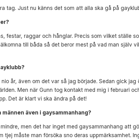
bra tag. Just nu känns det som att alla ska gå på gayklu
 er?
s, festar, raggar och hånglar. Precis som vilket ställe som
r välkomna till båda så det beror mest på vad man själv vi
gayklubb?
 nio år, även om det var så jag började. Sedan gick jag öv
bbvärlden. Men när Gunn tog kontakt med mig i februari oc
pp. Det är klart vi ska ändra på det!
akom männen även i gaysammanhang?
ns mindre, men det har inget med gaysammanhang att göra; 
om tjej måste man försöka sno deras uppmärksamhet. Ing