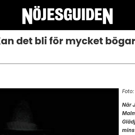
an det bli för mycket böga
Foto:
När 
Malm
Glädj
mins