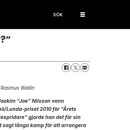
SÖK
r?”
 Rasmus Wallin
Joakim ”Joe” Nilsson vann
ö/Lunda-priset 2010 för ”Årets
espridare” gjorde han det för sin
t sagt långa kamp för att arrangera