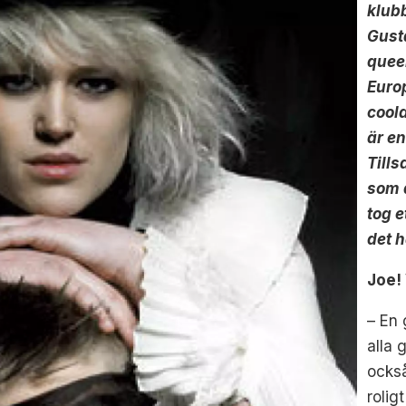
klubb
Gust
queer
Europ
cool
är en
Till
som 
tog e
det 
Joe!
– En 
alla 
också
rolig