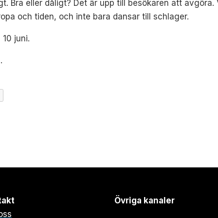
 Bra eller dåligt? Det är upp till besökaren att avgöra.
opa och tiden, och inte bara dansar till schlager.
10 juni.
.
takt
Övriga kanaler
oss