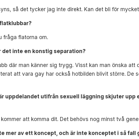
ns, så det tycker jag inte direkt. Kan det bli för mycke
 flatklubbar?
du fråga flatorna om.
 det inte en konstig separation?
klubb där man känner sig trygg. Visst kan man önska att 
erat att vara gay har också hotbilden blivit större. De so
här uppdelandet utifrån sexuell läggning skjuter upp
in kommer att komma dit. Det behövs nog minst två gener
ite mer av ett koncept, och är inte konceptet i så fal