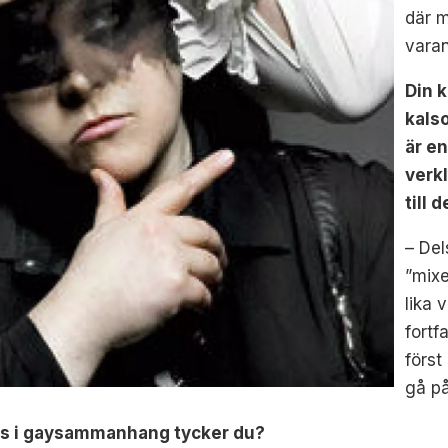
där m
varan
Din k
kals
är e
verk
till 
– Del
”mixe
lika 
fortf
först
gå p
görs i gaysammanhang tycker du?