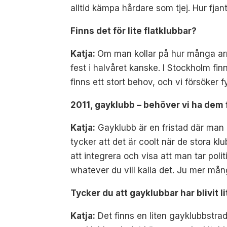
alltid kämpa hårdare som tjej. Hur fjan
Finns det för lite flatklubbar?
Katja:
Om man kollar på hur många arran
fest i halvåret kanske. I Stockholm fin
finns ett stort behov, och vi försöker 
2011, gayklubb – behöver vi ha dem 
Katja:
Gayklubb är en fristad där man k
tycker att det är coolt när de stora klu
att integrera och visa att man tar politi
whatever du vill kalla det. Ju mer mån
Tycker du att gayklubbar har blivit l
Katja:
Det finns en liten gayklubbstradi