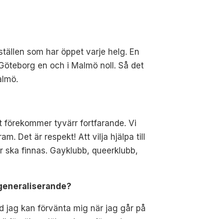
ställen som har öppet varje helg. En
i Göteborg en och i Malmö noll. Så det
almö.
t förekommer tyvärr fortfarande. Vi
m. Det är respekt! Att vilja hjälpa till
elar ska finnas. Gayklubb, queerklubb,
l generaliserande?
vad jag kan förvänta mig när jag går på