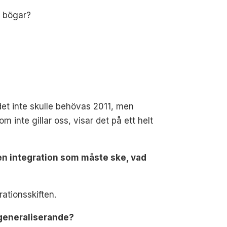
t bögar?
det inte skulle behövas 2011, men
m inte gillar oss, visar det på ett helt
 en integration som måste ske, vad
ationsskiften.
l generaliserande?