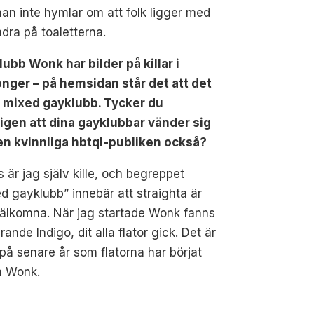
an inte hymlar om att folk ligger med
dra på toaletterna.
lubb Wonk har bilder på killar i
onger – på hemsidan står det att det
n mixed gayklubb. Tycker du
ligen att dina gayklubbar vänder sig
den kvinnliga hbtql-publiken också?
s är jag själv kille, och begreppet
d gayklubb” innebär att straighta är
välkomna. När jag startade Wonk fanns
arande Indigo, dit alla flator gick. Det är
 på senare år som flatorna har börjat
å Wonk.