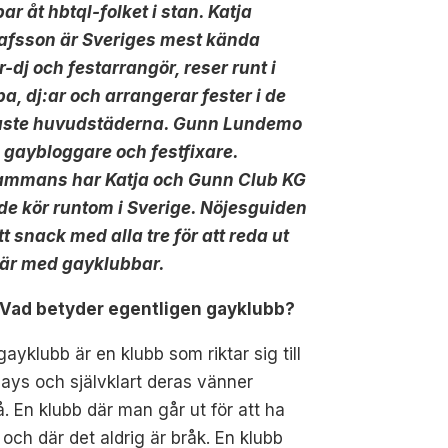
ar åt hbtql-folket i stan. Katja
afsson är Sveriges mest kända
-dj och festarrangör, reser runt i
a, dj:ar och arrangerar fester i de
aste huvudstäderna. Gunn Lundemo
 gaybloggare och festfixare.
sammans har Katja och Gunn Club KG
de kör runtom i Sverige. Nöjesguiden
tt snack med alla tre för att reda ut
här med gayklubbar.
 Vad betyder egentligen gayklubb?
gayklubb är en klubb som riktar sig till
gays och självklart deras vänner
. En klubb där man går ut för att ha
t och där det aldrig är bråk. En klubb