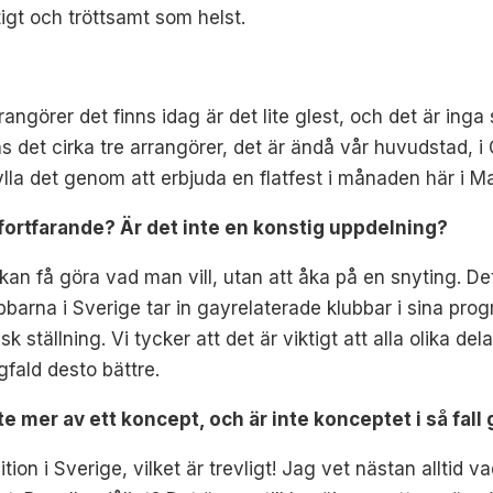
tigt och tröttsamt som helst.
görer det finns idag är det lite glest, och det är inga 
ns det cirka tre arrangörer, det är ändå vår huvudstad, 
fylla det genom att erbjuda en flatfest i månaden här i M
fortfarande? Är det inte en konstig uppdelning?
an få göra vad man vill, utan att åka på en snyting. De
bbarna i Sverige tar in gayrelaterade klubbar i sina progra
sk ställning. Vi tycker att det är viktigt att alla olika d
gfald desto bättre.
ite mer av ett koncept, och är inte konceptet i så fal
tion i Sverige, vilket är trevligt! Jag vet nästan alltid 