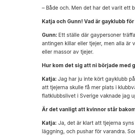
– Både och. Men det har det varit ett 
Katja och Gunn! Vad är gayklubb för
Gunn:
Ett ställe där gaypersoner träffa
antingen killar eller tjejer, men alla ä
eller massor av tjejer.
Hur kom det sig att ni började med 
Katja:
Jag har ju inte kört gayklubb på
att tjejerna skulle få mer plats i klu
flatklubbslivet i Sverige vaknade jag u
Är det vanligt att kvinnor står b
Katja:
Ja, det är klart att tjejerna sy
läggning, och pushar för varandra. S