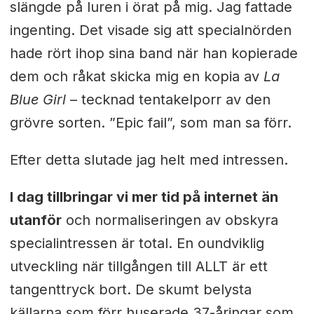
slängde på luren i örat på mig. Jag fattade
ingenting. Det visade sig att specialnörden
hade rört ihop sina band när han kopierade
dem och råkat skicka mig en kopia av
La
Blue Girl
– tecknad tentakelporr av den
grövre sorten. ”Epic fail”, som man sa förr.
Efter detta slutade jag helt med intressen.
I dag tillbringar vi mer tid på internet än
utanför
och normaliseringen av obskyra
specialintressen är total. En oundviklig
utveckling när tillgången till ALLT är ett
tangenttryck bort. De skumt belysta
källarna som förr huserade 37-åringar som