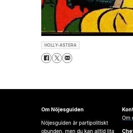
HOLLY-ASTERA
Om Nöjesguiden
Kon
Om 
Nöjesguiden är partipolitiskt
obunden, men du kan alltid lita
Che