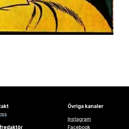
takt
Övriga kanaler
oss
Instagram
fredaktör
Facebook