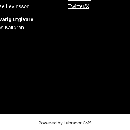
se Levinsson
Twitter/X
arig utgivare
s Källgren
Powered by Labrador CMS