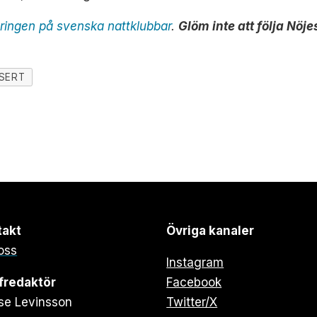
eringen på svenska nattklubbar
.
Glöm inte att följa Nö
SERT
takt
Övriga kanaler
oss
Instagram
fredaktör
Facebook
se Levinsson
Twitter/X