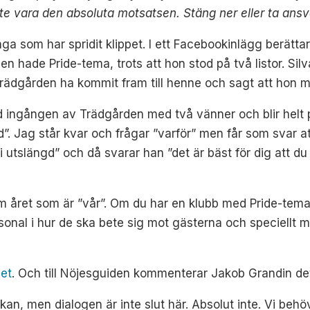
inte vara den absoluta motsatsen. Stäng ner eller ta ansv
a som har spridit klippet. I ett Facebookinlägg berättar
 hade Pride-tema, trots att hon stod på två listor. Sil
rädgården ha kommit fram till henne och sagt att hon må
id ingången av Trädgården med två vänner och blir helt 
d”. Jag står kvar och frågar ”varför” men får som svar att
bli utslängd” och då svarar han ”det är bäst för dig att du 
om året som är ”vår”. Om du har en klubb med Pride-tema
rsonal i hur de ska bete sig mot gästerna och speciellt 
et
. Och till Nöjesguiden kommenterar Jakob Grandin det
kan, men dialogen är inte slut här. Absolut inte. Vi behö