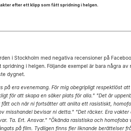
kter efter ett klipp som fått spridning i helgen.
rden i Stockholm med negativa recensioner på Facebook. 
ått spridning i helgen. Följande exempel är bara några 
te dygnet.
på era evenemang. För mig obegripligt respektlöst att ni 
kligt för att skapa en säker plats för alla." "Det är uppenba
har fått och när ni fortsätter att anlita ett rasistiskt, hom
 misshandel bevisar ni detta." "Det räcker. Era vakter
ar. Ta. Ert. Ansvar." "Ökända rasistiska och homofoba va
ats på film. Tydligen finns fler liknande berättelser fr