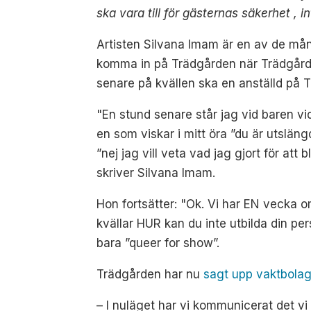
ska vara till för gästernas säkerhet , 
Artisten Silvana Imam är en av de mång
komma in på Trädgården när Trädgården
senare på kvällen ska en anställd på T
"En stund senare står jag vid baren v
en som viskar i mitt öra ”du är utsläng
”nej jag vill veta vad jag gjort för att 
skriver Silvana Imam.
Hon fortsätter: "Ok. Vi har EN vecka 
kvällar HUR kan du inte utbilda din pe
bara ”queer for show”.
Trädgården har nu
sagt upp vaktbolag
– I nuläget har vi kommunicerat det vi 