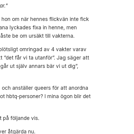
ar."
 hon om när hennes flickvän inte fick
vana lyckades fixa in henne, men
ste be om ursäkt till vakterna.
plötsligt omringad av 4 vakter varav
 ”det får vi ta utanför”. Jag säger att
går ut själv annars bär vi ut dig”,
 och anställer queers för att anordna
mot hbtq-personer? I mina ögon blir det
 på följande vis.
ver åtgärda nu.