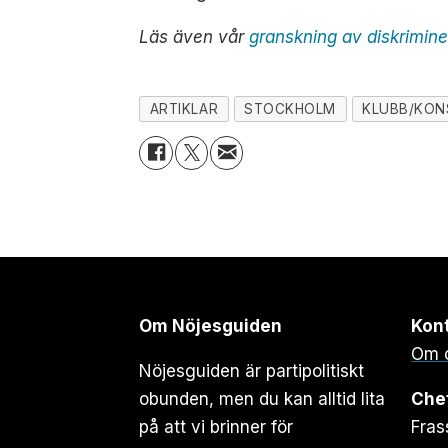
Läs även vår
granskning av diskrimin
ARTIKLAR
STOCKHOLM
KLUBB/KON
Om Nöjesguiden
Kon
Om 
Nöjesguiden är partipolitiskt
obunden, men du kan alltid lita
Che
på att vi brinner för
Fras