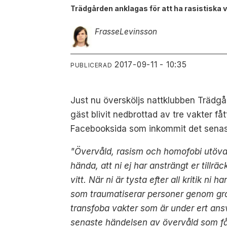
Trädgården anklagas för att ha rasistiska va
Frasse
Levinsson
2017-09-11 - 10:35
PUBLICERAD
Just nu översköljs nattklubben Trädgå
gäst blivit nedbrottad av tre vakter f
Facebooksida som inkommit det senas
"Övervåld, rasism och homofobi utövas 
hända, att ni ej har ansträngt er tillräc
vitt. När ni är tysta efter all kritik ni 
som traumatiserar personer genom grov
transfoba vakter som är under ert ansv
senaste händelsen av övervåld som fång