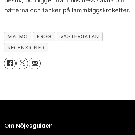
besök, och ligger fram tills dess vakna om
nätterna och tänker på lammläggskroketter.
MALMÖ
KROG
VÄSTERGATAN
RECENSIONER
Om Nöjesguiden