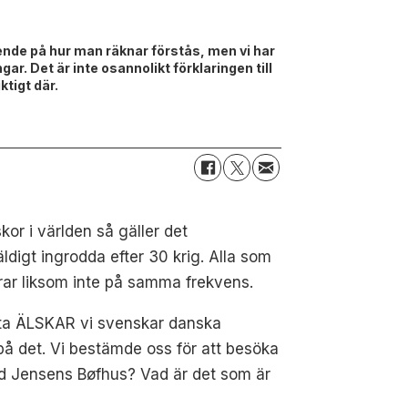
ende på hur man räknar förstås, men vi har
r. Det är inte osannolikt förklaringen till
ktigt där.
kor i världen så gäller det
ldigt ingrodda efter 30 krig. Alla som
rar liksom inte på samma frekvens.
etta ÄLSKAR vi svenskar danska
å det. Vi bestämde oss för att besöka
med Jensens Bøfhus? Vad är det som är