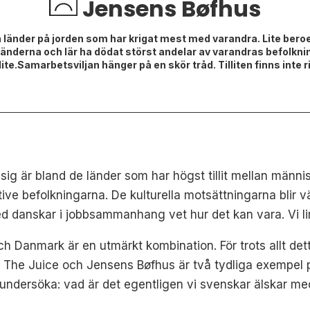
Jensens Bøfhus
 länder på jorden som har krigat mest med varandra. Lite bero
änderna och lär ha dödat störst andelar av varandras befolkninga
te.Samarbetsviljan hänger på en skör tråd. Tilliten finns inte ri
ig är bland de länder som har högst tillit mellan männis
ve befolkningarna. De kulturella motsättningarna blir vä
 danskar i jobbsammanhang vet hur det kan vara. Vi li
h Danmark är en utmärkt kombination. För trots allt d
 The Juice och Jensens Bøfhus är två tydliga exempel p
e undersöka: vad är det egentligen vi svenskar älskar 