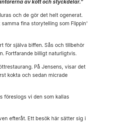
rantörerna av kött och styckdelar.”
luras och de gör det helt ogenerat.
t samma fina storytelling som Flippin'
 för själva biffen. Sås och tillbehör
 Fortfarande billigt naturligtvis.
öttrestaurang. På Jensens, visar det
örst kokta och sedan micrade
ås föreslogs vi den som kallas
n efteråt. Ett besök här sätter sig i