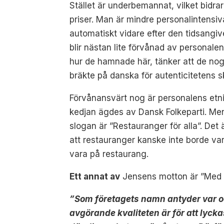
Stället är underbemannat, vilket bidrar
priser. Man är mindre personalintensiva
automatiskt vidare efter den tidsangiv
blir nästan lite förvånad av personale
hur de hamnade här, tänker att de nog
bräkte på danska för autenticitetens sk
Förvånansvärt nog är personalens etni
kedjan ägdes av Dansk Folkeparti. Men 
slogan är ”Restauranger för alla”. Det 
att restauranger kanske inte borde vara
vara på restaurang.
Ett annat av
Jensens motton är ”Med b
”Som företagets namn antyder var oc
avgörande kvaliteten är för att lyck