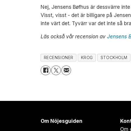
Nej, Jensens Bøfhus är dessvärre inte
Visst, visst - det är billigare på Jense
inte värt det. Tyvärr var det inte så b
Läs också vår recension av
Jensens B
RECENSIONER
KROG
STOCKHOLM
Om Nöjesguiden
Kon
Om 