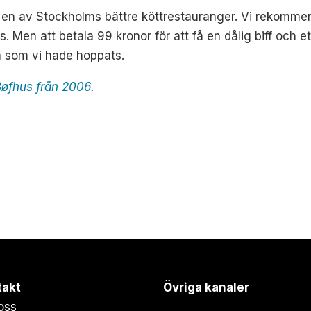
 en av Stockholms bättre köttrestauranger. Vi rekommend
ns. Men att betala 99 kronor för att få en dålig biff och e
ra som vi hade hoppats.
øfhus från 2006
.
takt
Övriga kanaler
oss