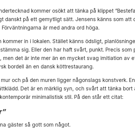
dertecknad kommer osökt att tänka på klippet ”Bestefa
gt danskt på ett gemytligt sätt. Jensens känns som att
. Förväntningarna är med andra ord höga.
an kommer in i lokalen. Stället känns ödsligt, planlösnin
estämma sig. Eller den har haft svårt, punkt. Precis som 
, men det är inte mer än en mycket svag imitiation av ett
tysk bordell än en dansk köttrestaurang.
mur och på den muren ligger någonslags konstverk. En 
ttklädd. Det är en märklig syn, och svårt att tänka bort
 kontemporär minimalistisk stil. På den står ett citat:
r”
sina gäster så gott som något.