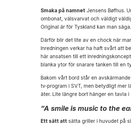
Smaka på namnet
Jensens Bøfhus. Un
ombonat, välsvarvat och väldigt väldi
Original är för Tyskland kan man säga
Därför blir det lite av en chock när m
Inredningen verkar ha haft svårt att b
här ansatsen till ett inredningskoncept
blanka ytor för snarare tanken till en 
Bakom vårt bord står en avskärmande 
tv-program i SVT, men betydligt mer lä
äter. Lite längre bort hänger en tavla i
”A smile is music to the ea
Ett sätt att
sätta griller i huvudet på 