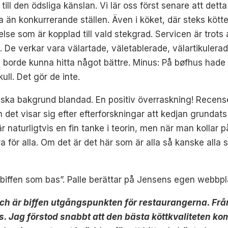
 till den ödsliga känslan. Vi lär oss först senare att d
 än konkurrerande ställen. Även i köket, där steks köttet
else som är kopplad till vald stekgrad. Servicen är trots
n. De verkar vara välartade, väletablerade, välartikule
 borde kunna hitta något bättre. Minus: På bøfhus hade
ull. Det gör de inte.
ska bakgrund blandad. En positiv överraskning! Recense
det visar sig efter efterforskningar att kedjan grundat
är naturligtvis en fin tanke i teorin, men när man kollar
 för alla. Om det är det här som är alla så kanske alla s
iffen som bas”. Palle berättar på Jensens egen webbpl
h är biffen utgångspunkten för restaurangerna. Från
as. Jag förstod snabbt att den bästa köttkvaliteten 