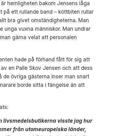
etta är hemligheten bakom Jensens låga
 på ett rullande band – köttbiten rullar
 allt bra givet omständigheterna. Man
rade unga vuxna människor. Man undrar
 man gärna velat att personalen
nten hade på förhand fått för sig att
s av en Palle Skov Jensen och att dess
 på de övriga gästerna inser man snart
narare borde sitta i fängelse än att
ats:
 livsmedelsbutikerna visste jag hur
kommer från utomeuropeiska länder,