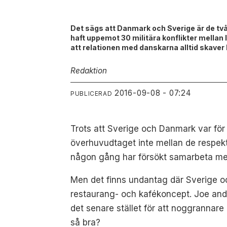
Det sägs att Danmark och Sverige är de två
haft uppemot 30 militära konflikter mellan l
att relationen med danskarna alltid skaver li
Redaktion
2016-09-08 - 07:24
PUBLICERAD
Trots att Sverige och Danmark var för s
överhuvudtaget inte mellan de respekti
någon gång har försökt samarbeta med
Men det finns undantag där Sverige oc
restaurang- och kafékoncept. Joe and
det senare stället för att noggrannar
så bra?