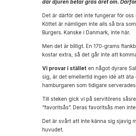
där djuren betar gräs året om. Därför 
Det är därför det inte fungerar för os
Köttet är nämligen inte alls så bra som
Burgers. Kanske i Danmark, inte här.
Men det är billigt. En 170-grams flankbi
kostar extra, så det går inte att komma
Vi provar i stället
en något dyrare Sali
sig, är det emellertid ingen idé att 
hamburgaren som tidigare serverades p
Till steken gick vi på servitörens sås
”favoritsås”. Deras favoritsås men inte 
Det är svårt att inte känna sig sjavig
huvudet.