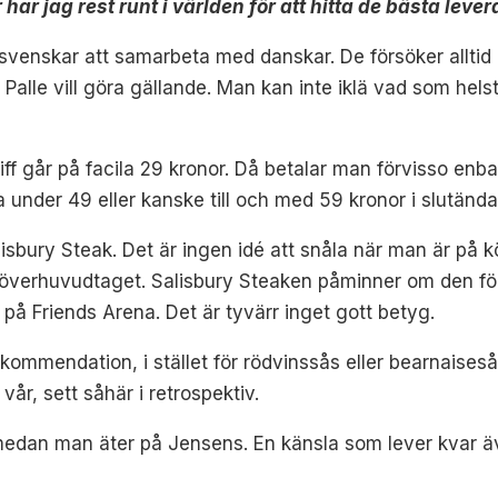
har jag rest runt i världen för att hitta de bästa leve
s svenskar att samarbeta med danskar. De försöker alltid 
 Palle vill göra gällande. Man kan inte iklä vad som hels
ff går på facila 29 kronor. Då betalar man förvisso enbart
 under 49 eller kanske till och med 59 kronor i slutändan.
sbury Steak. Det är ingen idé att snåla när man är på k
äta överhuvudtaget. Salisbury Steaken påminner om den f
å Friends Arena. Det är tyvärr inget gott betyg.
rekommendation, i stället för rödvinssås eller bearnaises
vår, sett såhär i retrospektiv.
 medan man äter på Jensens. En känsla som lever kvar äve