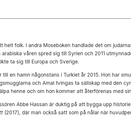
 helt folk. I andra Moseboken handlade det om judarnas 
arabiska våren spred sig till Syrien och 2011 utmynnade 
kte ta sig till Europa och Sverige.
till en hamn någonstans i Turkiet år 2015. Hon har smug
yktingsmugglarna och Amal tvingas ta sällskap med den c
lpa henne och om hon kommer att återförenas med sin 
Regissören Abbe Hassan är duktig på att bygga upp histor
tt
(2017), där man också satt som på nålar när huvudpe