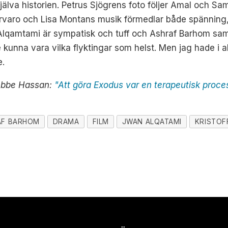
jälva historien. Petrus Sjögrens foto följer Amal och Sa
närvaro och Lisa Montans musik förmedlar både spänning
n Alqamtami är sympatisk och tuff och Ashraf Barhom sa
le kunna vara vilka flyktingar som helst. Men jag hade i a
e.
 Abbe Hassan:
"Att göra Exodus var en terapeutisk proce
AF BARHOM
DRAMA
FILM
JWAN ALQATAMI
KRISTOF