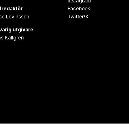
Instagram
fredaktör
Facebook
se Levinsson
Twitter/X
arig utgivare
s Källgren