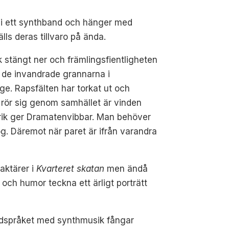
 i ett synthband och hänger med
lls deras tillvaro på ända.
ik stängt ner och främlingsfientligheten
r de invandrade grannarna i
ge. Rapsfälten har torkat ut och
 rör sig genom samhället är vinden
drik ger Dramatenvibbar. Man behöver
og. Däremot när paret är ifrån varandra
aktärer i
Kvarteret skatan
men ändå
ch humor teckna ett ärligt porträtt
ildspråket med synthmusik fångar