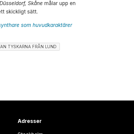
Düsseldorf, Skåne
målar upp en
t skickligt sätt.
 synthare som huvudkaraktärer
AN TYSKARNA FRÅN LUND
Adresser