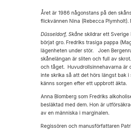
Året är 1986 någonstans på den skåns
flickvännen Nina (Rebecca Plymholt). Me
Düsseldorf, Skåne
skildrar ett Sverige
börjat gro. Fredriks trasiga pappa (M
lägenheten under stör. Joen Bergenruds
skånelängan är sliten och full av skr
och tåget. Huvudrollsinnehavarna är 
inte skrika så att det hörs längst bak
känns sorgen efter ett uppbrott äkta.
Anna Blomberg som Fredriks alkoholis
besläktad med dem. Hon är utförsäkra
av en människa i marginalen.
Regissören och manusförfattaren Patr