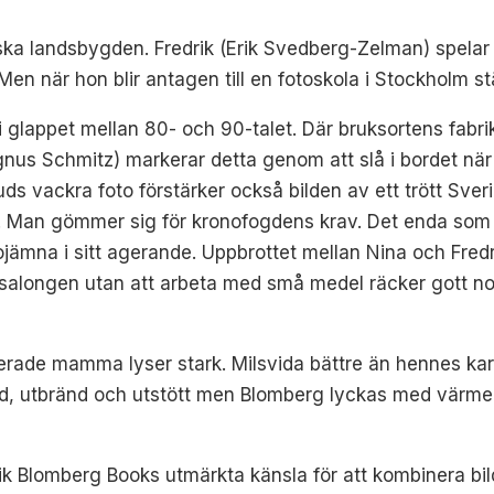
ka landsbygden. Fredrik (Erik Svedberg-Zelman) spelar
n när hon blir antagen till en fotoskola i Stockholm stä
 i glappet mellan 80- och 90-talet. Där bruksortens fabr
agnus Schmitz) markerar detta genom att slå i bordet nä
 vackra foto förstärker också bilden av ett trött Sveri
ot. Man gömmer sig för kronofogdens krav. Det enda som
ojämna i sitt agerande. Uppbrottet mellan Nina och Fre
 i salongen utan att arbeta med små medel räcker gott n
erade mamma lyser stark. Milsvida bättre än hennes kar
d, utbränd och utstött men Blomberg lyckas med värme o
ik Blomberg Books utmärkta känsla för att kombinera b