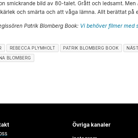
on smickrande bild av 80-talet. Grått och ledsamt. Men
 kärlek och smärta och att våga lämna. Allt berättat på et
egissören Patrik Blomberg Book:
Vi behöver filmer med
R
REBECCA PLYMHOLT
PATRIK BLOMBERG BOOK
NÄST
NA BLOMBERG
takt
Övriga kanaler
oss