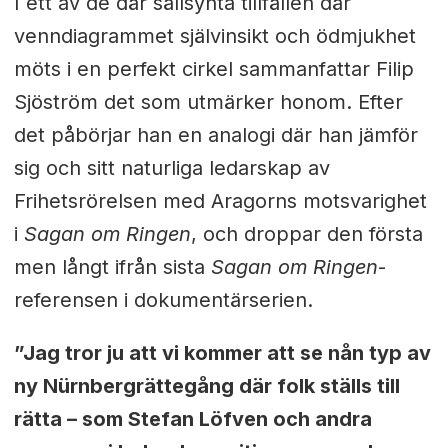
I ett av de där sällsynta tillfällen där
venndiagrammet självinsikt och ödmjukhet
möts i en perfekt cirkel sammanfattar Filip
Sjöström det som utmärker honom. Efter
det påbörjar han en analogi där han jämför
sig och sitt naturliga ledarskap av
Frihetsrörelsen med Aragorns motsvarighet
i
Sagan om Ringen
, och droppar den första
men långt ifrån sista
Sagan om Ringen
-
referensen i dokumentärserien.
”Jag tror ju att vi kommer att se nån typ av
ny Nürnbergrättegång där folk ställs till
rätta – som Stefan Löfven och andra