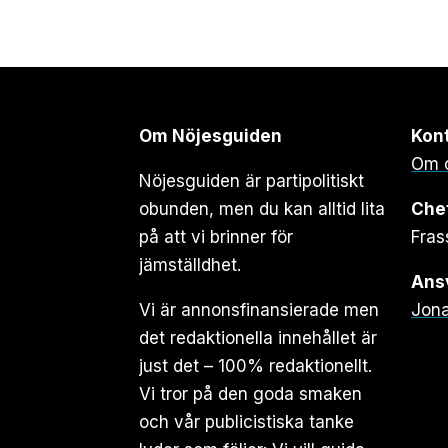
Om Nöjesguiden
Kon
Om 
Nöjesguiden är partipolitiskt
obunden, men du kan alltid lita
Che
på att vi brinner för
Fras
jämställdhet.
Ansv
Vi är annonsfinansierade men
Jona
det redaktionella innehållet är
just det – 100% redaktionellt.
Vi tror på den goda smaken
och vår publicistiska tanke