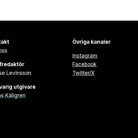
takt
Övriga kanaler
oss
Instagram
fredaktör
Facebook
se Levinsson
Twitter/X
arig utgivare
s Källgren