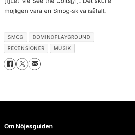
[I]Let Me See the Colts[/I]. Det skulle
möjligen vara en Smog-skiva isåfall.
SMOG
DOMINOPLAYGROUND
RECENSIONER
MUSIK
Om Nöjesguiden