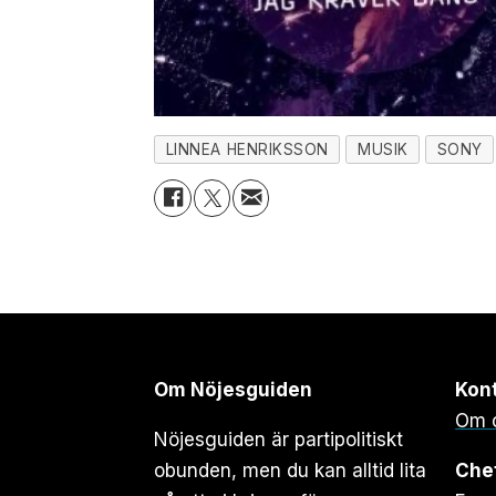
LINNEA HENRIKSSON
MUSIK
SONY
Om Nöjesguiden
Kon
Om 
Nöjesguiden är partipolitiskt
obunden, men du kan alltid lita
Che