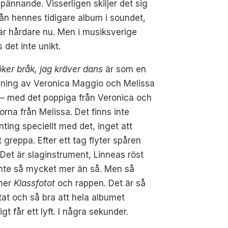
pännande. Visserligen skiljer det sig
från hennes tidigare album i soundet,
r hårdare nu. Men i musiksverige
 det inte unikt.
ker bråk, jag kräver dans
är som en
dning av Veronica Maggio och Melissa
– med det poppiga från Veronica och
orna från Melissa. Det finns inte
ting speciellt med det, inget att
gt greppa. Efter ett tag flyter spåren
 Det är slaginstrument, Linneas röst
nte så mycket mer än så. Men så
mer
Klassfotot
och rappen. Det är så
at och så bra att hela albumet
ligt får ett lyft. I några sekunder.