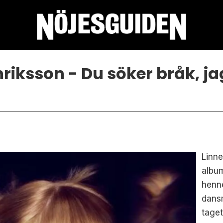
riksson - Du söker bråk, j
Linne
album
henne
dansm
taget