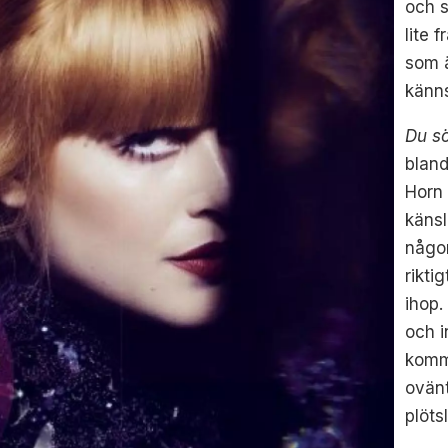
och s
lite 
som ä
känns
Du sö
blan
Horn 
känsl
någon
rikti
ihop.
och i
kom
ovänt
plöts