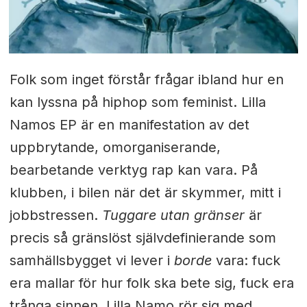
Folk som inget förstår frågar ibland hur en
kan lyssna på hiphop som feminist. Lilla
Namos EP är en manifestation av det
uppbrytande, omorganiserande,
bearbetande verktyg rap kan vara. På
klubben, i bilen när det är skymmer, mitt i
jobbstressen.
Tuggare utan gränser
är
precis så gränslöst självdefinierande som
samhällsbygget vi lever i
borde
vara: fuck
era mallar för hur folk ska bete sig, fuck era
trånga sinnen. Lilla Namo rör sig med