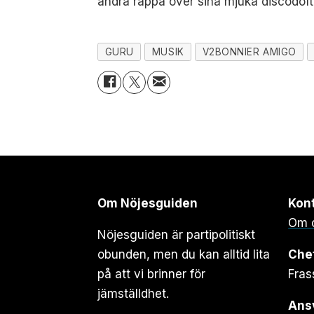
andra rappa över sina mjuka discodofta
GURU
MUSIK
V2BONNIER AMIGO
Om Nöjesguiden
Kon
Om 
Nöjesguiden är partipolitiskt
obunden, men du kan alltid lita
Che
på att vi brinner för
Fras
jämställdhet.
Ansv