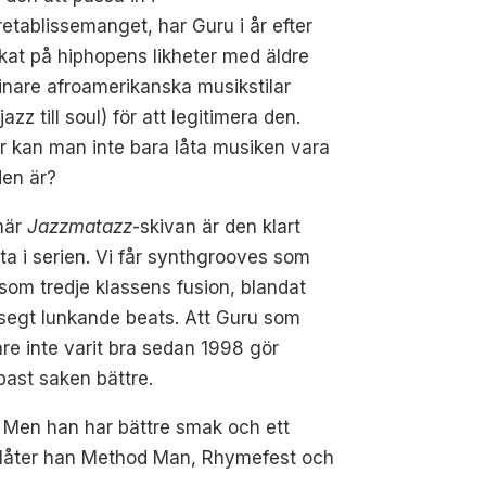
retablissemanget, har Guru i år efter
kat på hiphopens likheter med äldre
inare afroamerikanska musikstilar
jazz till soul) för att legitimera den.
r kan man inte bara låta musiken vara
den är?
här
Jazzmatazz
-skivan är den klart
a i serien. Vi får synthgrooves som
 som tredje klassens fusion, blandat
segt lunkande beats. Att Guru som
re inte varit bra sedan 1998 gör
ast saken bättre.
 Men han har bättre smak och ett
låter han Method Man, Rhymefest och