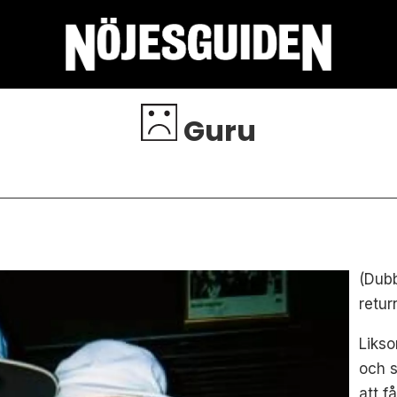
Guru
(Dub
retur
Liks
och s
att f