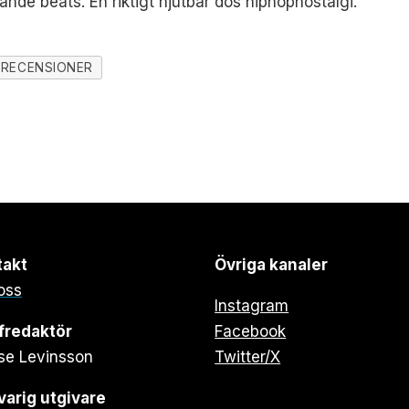
nde beats. En riktigt njutbar dos hiphopnostalgi.
RECENSIONER
takt
Övriga kanaler
oss
Instagram
fredaktör
Facebook
se Levinsson
Twitter/X
arig utgivare