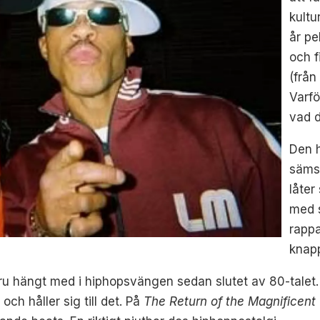
kultu
år pe
och f
(från 
Varfö
vad 
Den 
sämst
låter
med 
rappa
knapp
ru hängt med i hiphopsvängen sedan slutet av 80-talet.
ch håller sig till det. På
The Return of the Magnificent