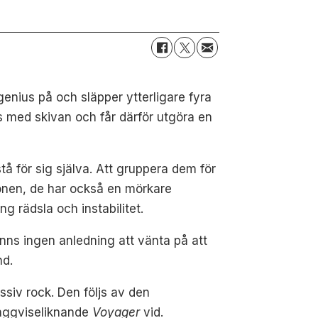
genius på och släpper ytterligare fyra
as med skivan och får därför utgöra en
tå för sig själva. Att gruppera dem för
tonen, de har också en mörkare
g rädsla och instabilitet.
anns ingen anledning att vänta på att
nd.
ssiv rock. Den följs av den
vaggviseliknande
Voyager
vid.