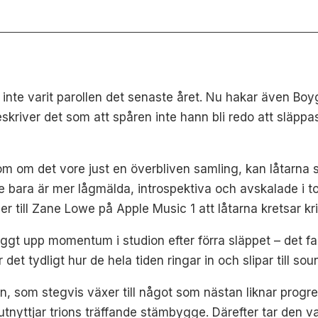
r inte varit parollen det senaste året. Nu hakar även Boy
beskriver det som att spåren inte hann bli redo att släpp
om om det vore just en överbliven samling, kan låtarna s
te bara är mer lågmälda, introspektiva och avskalade i 
 till Zane Lowe på Apple Music 1 att låtarna kretsar krin
yggt upp momentum i studion efter förra släppet – det f
et tydligt hur de hela tiden ringar in och slipar till sou
:n, som stegvis växer till något som nästan liknar progre
tnyttjar trions träffande stämbygge. Därefter tar den 