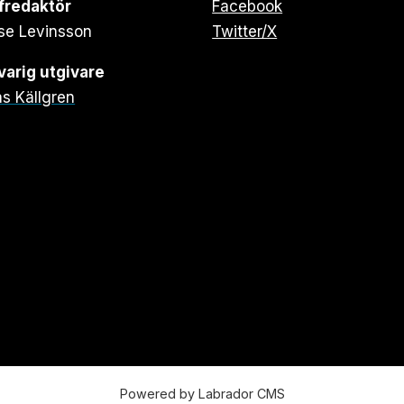
fredaktör
Facebook
se Levinsson
Twitter/X
arig utgivare
s Källgren
Powered by Labrador CMS