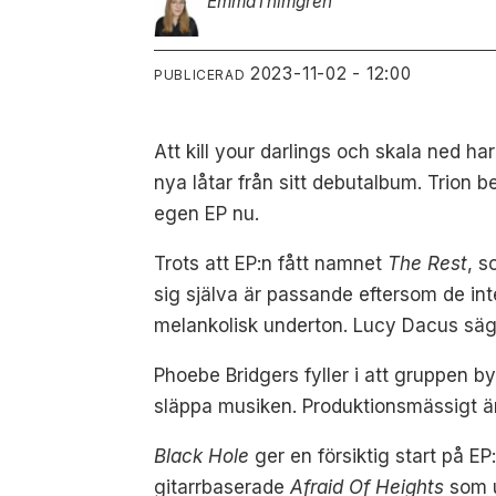
Emma
Thimgren
2023-11-02 - 12:00
PUBLICERAD
Att kill your darlings och skala ned ha
nya låtar från sitt debutalbum. Trion 
egen EP nu.
Trots att EP:n fått namnet
The Rest
, s
sig själva är passande eftersom de in
melankolisk underton. Lucy Dacus säger
Phoebe Bridgers fyller i att gruppen b
släppa musiken. Produktionsmässigt är d
Black Hole
ger en försiktig start på EP
gitarrbaserade
Afraid Of Heights
som u