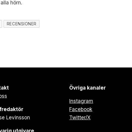
 alla hörn.
RECENSIONER
takt
Övriga kanaler
oss
Instagram
fredaktör
Facebook
se Levinsson
Twitter/X
arig utgivare