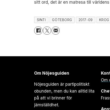
sitt ord, det är en matresa till världens
SINTI
GÖTEBORG
2017-09
KROG
Om Nöjesguiden
Kon
Om 
Nöjesguiden är partipolitiskt
obunden, men du kan alltid lita
Che
på att vi brinner för
Fras
jämställdhet.
Ansv