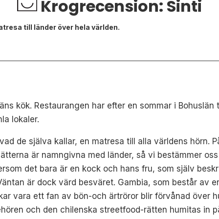
Krogrecension: Sinti
tresa till länder över hela världen.
väns kök. Restaurangen har efter en sommar i Bohuslän ta
la lokaler.
vad de själva kallar, en matresa till alla världens hörn. 
Rätterna är namngivna med länder, så vi bestämmer oss f
tersom det bara är en kock och hans fru, som själv beskriv
 Väntan är dock värd besväret. Gambia, som består av 
kar vara ett fan av bön-och ärtröror blir förvånad över 
ehören och den chilenska streetfood-rätten humitas in p