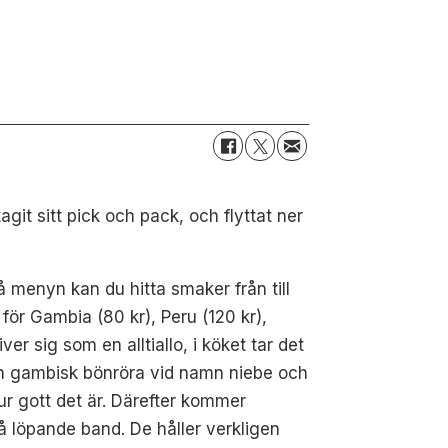
git sitt pick och pack, och flyttat ner
På menyn kan du hitta smaker från till
ör Gambia (80 kr), Peru (120 kr),
er sig som en alltiallo, i köket tar det
en gambisk bönröra vid namn niebe och
hur gott det är. Därefter kommer
å löpande band. De håller verkligen