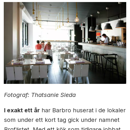
Fotograf: Thatsanie Sieda
I exakt ett år
har Barbro huserat i de lokaler
som under ett kort
tag gick under namnet
Brofästet.
Med ett kök som tidigare jobbat