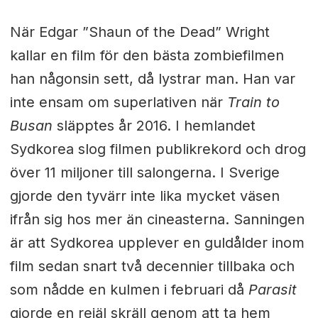
När Edgar ”Shaun of the Dead” Wright
kallar en film för den bästa zombiefilmen
han någonsin sett, då lystrar man. Han var
inte ensam om superlativen när
Train to
Busan
släpptes år 2016. I hemlandet
Sydkorea slog filmen publikrekord och drog
över 11 miljoner till salongerna. I Sverige
gjorde den tyvärr inte lika mycket väsen
ifrån sig hos mer än cineasterna. Sanningen
är att Sydkorea upplever en guldålder inom
film sedan snart två decennier tillbaka och
som nådde en kulmen i februari då
Parasit
gjorde en rejäl skräll genom att ta hem