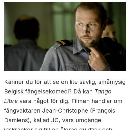
Känner du för att se en lite sävlig, småmysig
Belgisk fängelsekomedi?
Då kan
Tango
Libre
vara något för dig.
Filmen handlar om
fångvaktaren Jean-Christophe (François
Damiens), kallad JC, vars umgänge
inskränker sig till en åldrad guldfisk och