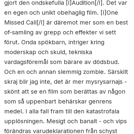
gjort den ondskefulla [I]Audition[/I]. Det var
en egen och unikt obehaglig film. [I]One
Missed Call[/I] är däremot mer som en best
of-samling av grepp och effekter vi sett
förut. Onda spökbarn, intriger kring
moderskap och skuld, tekniska
vardagsföremål som bärare av dödsbud.
Och en och annan slemmig zombie. Särskilt
skraj blir jag inte, det är mer mysrysarnajs -
skönt att se en film som berättas av någon
som så uppenbart behärskar genrens
medel. I alla fall fram till den katastrofala
upplösningen. Mesigt och banalt - och vips
förändras varudeklarationen från schyst