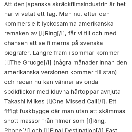
Att den japanska skräckfilmsindustrin är het
har vi vetat ett tag. Men nu, efter den
kommersiellt lyckosamma amerikanska
remaken av [I]Ring[/I], får vi till och med
chansen att se filmerna på svenska
biografer. Längre fram i sommar kommer
[I]The Grudge[/I] (några månader innan den
amerikanska versionen kommer till stan)
och redan nu kan vänner av onda
spökflickor med kluvna hårtoppar avnjuta
Takashi Miikes [I]One Missed Call[/I]. Ett
fiffigt fuskbygge där man utan att skämmas
snott massor från filmer som [I]Ring,
Phone[/I] och [I]Final Destination[/I] Fast