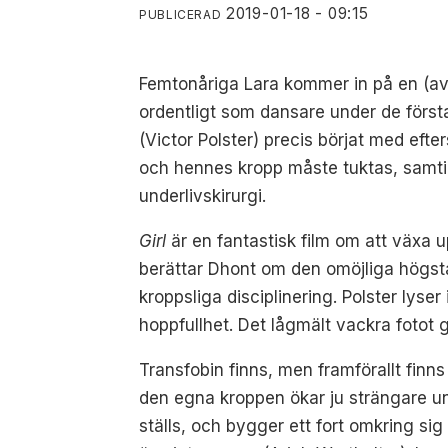
2019-01-18 - 09:15
PUBLICERAD
Femtonåriga Lara kommer in på en (av l
ordentligt som dansare under de först
(Victor Polster) precis börjat med eft
och hennes kropp måste tuktas, samtid
underlivskirurgi.
Girl
är en fantastisk film om att växa 
berättar Dhont om den omöjliga högstad
kroppsliga disciplinering. Polster lyse
hoppfullhet. Det lågmält vackra fotot g
Transfobin finns, men framförallt finn
den egna kroppen ökar ju strängare und
ställs, och bygger ett fort omkring si