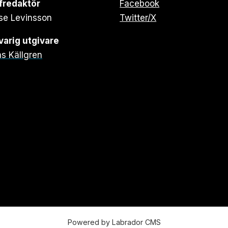
fredaktör
Facebook
se Levinsson
Twitter/X
arig utgivare
s Källgren
Powered by Labrador CMS