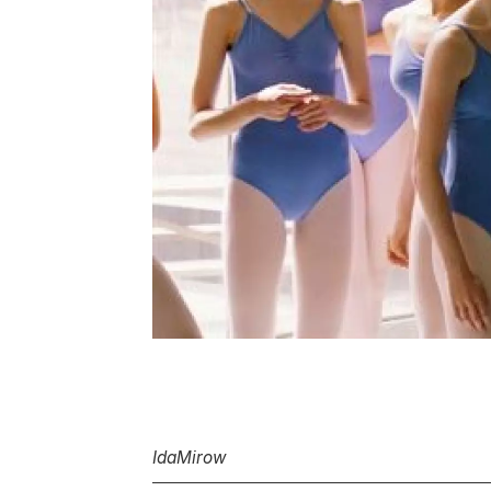
Ida
Mirow