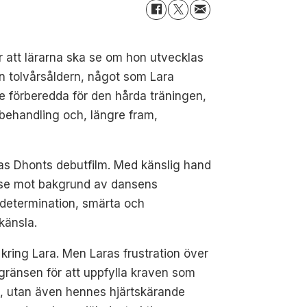
r att lärarna ska se om hon utvecklas
n tolvårsåldern, något som Lara
te förberedda för den hårda träningen,
behandling och, längre fram,
kas Dhonts debutfilm. Med känslig hand
relse mot bakgrund av dansens
as determination, smärta och
känsla.
kring Lara. Men Laras frustration över
sgränsen för att uppfylla kraven som
ta, utan även hennes hjärtskärande