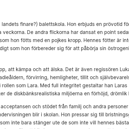
andets finare?) balettskola. Hon erbjuds en prövotid fö
a veckorna. De andra flickorna har dansat en point seda
ersom hon fötts med en pojkes kropp. Hennes fötter är in
igt som hon förbereder sig för att påbörja sin östrogen
upp, att kämpa och att älska. Det är även regissören Lu
ieåldern, förvirring, hemligheter, tillit och självbeva
r i rollen som Lara. Med full integritet gestaltar han Lar
er de diskbänksrealistiska miljöerna en förhöjd, drömlik 
s acceptansen och stödet från familj och andra personer 
ervisningen blir i skolan. Hon pressar sig till bristning
g som inte bara stänger ute de som inte vill hennes bäs