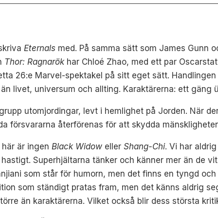
eskriva
Eternals
med. På samma sätt som James Gunn och 
h
Thor: Ragnarök
har Chloé Zhao, med ett par Oscarstatye
detta 26:e Marvel-spektakel på sitt eget sätt. Handlinge
 än livet, universum och allting. Karaktärerna: ett gän
 grupp utomjordingar, levt i hemlighet på Jorden. När der
a försvararna återförenas för att skydda mänskligheten
 här är ingen
Black Widow
eller
Shang-Chi
. Vi har aldr
hastigt. Superhjältarna tänker och känner mer än de vit
jiani som står för humorn, men det finns en tyngd och 
sition som ständigt pratas fram, men det känns aldrig seg
törre än karaktärerna. Vilket också blir dess största kriti