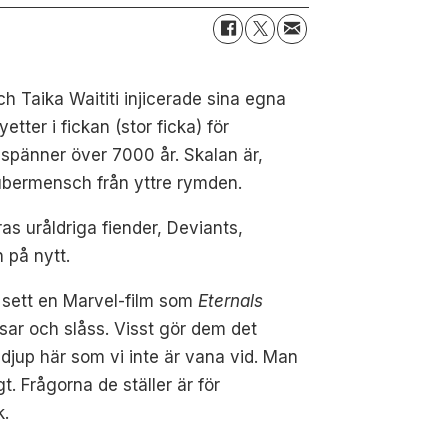
Taika Waititi injicerade sina egna
tter i fickan (stor ficka) för
n spänner över 7000 år. Skalan är,
g übermensch från yttre rymden.
as uråldriga fiender, Deviants,
 på nytt.
ig sett en Marvel-film som
Eternals
sar och slåss. Visst gör dem det
djup här som vi inte är vana vid. Man
t. Frågorna de ställer är för
k.