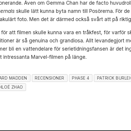
ponerande. Även om Gemma Chan har de facto huvudrolle
ternals
skulle lätt kunna byta namn till Posörerna. För de
pektakulärt foto. Men det är därmed också svårt att på ri
 för att filmen skulle kunna vara en tråkfest, för varfö
oner är så genuina och grandiosa. Allt levandegjort med
r bli en vattendelare för serietidningsfansen är det in
t intressanta Marvel-filmen på länge.
HARD MADDEN
RECENSIONER
PHASE 4
PATRICK BURLE
HLOÉ ZHAO