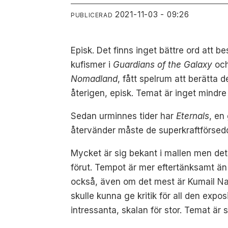
2021-11-03 - 09:26
PUBLICERAD
Episk. Det finns inget bättre ord att b
kufismer i
Guardians of the Galaxy
oc
Nomadland
, fått spelrum att berätta 
återigen, episk. Temat är inget mindre
Sedan urminnes tider har
Eternals
, en
återvänder måste de superkraftförsedd
Mycket är sig bekant i mallen men det
förut. Tempot är mer eftertänksamt än 
också, även om det mest är Kumail Nan
skulle kunna ge kritik för all den expo
intressanta, skalan för stor. Temat är s