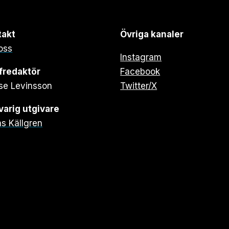
takt
Övriga kanaler
oss
Instagram
fredaktör
Facebook
se Levinsson
Twitter/X
arig utgivare
s Källgren