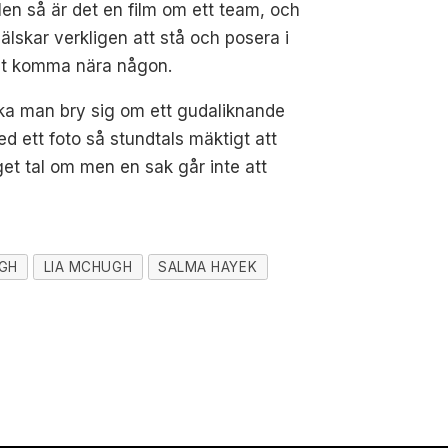
n så är det en film om ett team, och
 älskar verkligen att stå och posera i
ktigt komma nära någon.
r ska man bry sig om ett gudaliknande
 ett foto så stundtals mäktigt att
get tal om men en sak går inte att
IGH
LIA MCHUGH
SALMA HAYEK