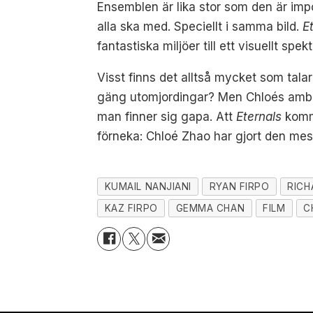
Ensemblen är lika stor som den är im
alla ska med. Speciellt i samma bild.
E
fantastiska miljöer till ett visuellt s
Visst finns det alltså mycket som talar
gäng utomjordingar? Men Chloés ambiti
man finner sig gapa. Att
Eternals
komme
förneka: Chloé Zhao har gjort den mes
KUMAIL NANJIANI
RYAN FIRPO
RIC
KAZ FIRPO
GEMMA CHAN
FILM
C